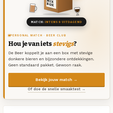
MIX
BOX
8 BIEREN
MATCH:
INTENS & UITDAGEND
PERSONAL MATCH · BEER CLUB
Hou je van iets
stevigs
?
De Beer koppelt je aan een box met stevige
donkere bieren en bijzondere ontdekkingen.
Geen standaard pakket. Gewoon raak.
Bekijk jouw match →
Of doe de snelle smaaktest →