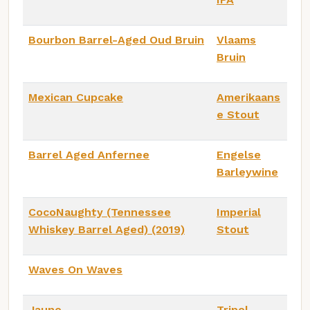
Bourbon Barrel-Aged Oud Bruin
Vlaams
Bruin
Mexican Cupcake
Amerikaans
e Stout
Barrel Aged Anfernee
Engelse
Barleywine
CocoNaughty (Tennessee
Imperial
Whiskey Barrel Aged) (2019)
Stout
Waves On Waves
Jaune
Tripel