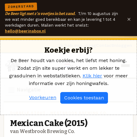
ZOMERSTAND
De Beer ligt met z'n voetjes in het zand.
T/m 10 augustus zijn
×
we wat minder goed bereikbaar en kan je levering 1 tot 4
werkdagen duren. Mailen werkt het snelst:
hello@beerinabox.nl
Ik heb een vraag
Contact
Inloggen
Koekje erbij?
De Beer houdt van cookies, het liefst met honing.
Zodat zijn site super werkt en om lekker te
grasduinen in webstatistieken.
Klik hier
voor meer
informatie over zijn honingwafels.
Navigatie
Voorkeuren
Cookies toestaan
DUBBELE STOUT · WESTBROOK BREWING CO.
Mexican Cake (2015)
van Westbrook Brewing Co.