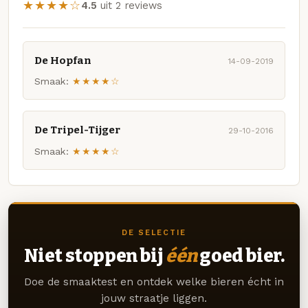
★★★★☆
4.5
uit 2 reviews
De Hopfan
14-09-2019
Smaak:
★★★★☆
De Tripel-Tijger
29-10-2016
Smaak:
★★★★☆
DE SELECTIE
Niet stoppen bij
één
goed bier.
Doe de smaaktest en ontdek welke bieren écht in
jouw straatje liggen.