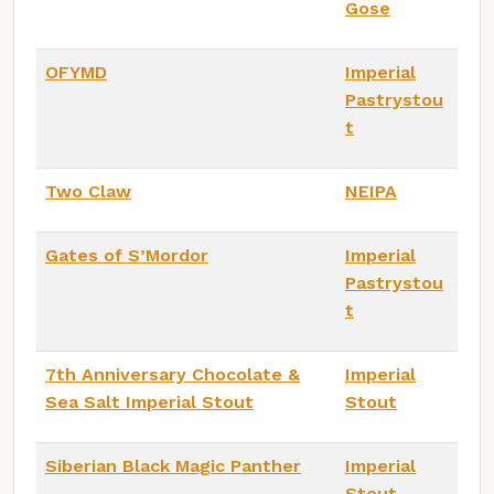
Gose
OFYMD
Imperial
Pastrystou
t
Two Claw
NEIPA
Gates of S’Mordor
Imperial
Pastrystou
t
7th Anniversary Chocolate &
Imperial
Sea Salt Imperial Stout
Stout
Siberian Black Magic Panther
Imperial
Stout