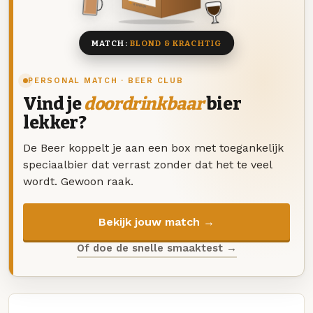
8 BIEREN
MATCH:
BLOND & KRACHTIG
PERSONAL MATCH · BEER CLUB
Vind je
doordrinkbaar
bier
lekker?
De Beer koppelt je aan een box met toegankelijk
speciaalbier dat verrast zonder dat het te veel
wordt. Gewoon raak.
Bekijk jouw match →
Of doe de snelle smaaktest →