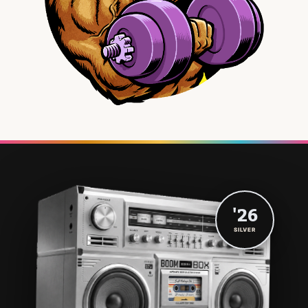
'26
SILVER