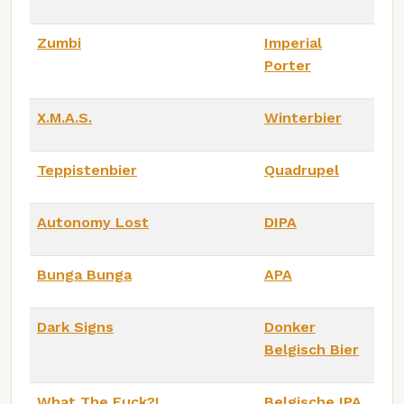
Zumbi
Imperial
Porter
X.M.A.S.
Winterbier
Teppistenbier
Quadrupel
Autonomy Lost
DIPA
Bunga Bunga
APA
Dark Signs
Donker
Belgisch Bier
What The Fuck?!
Belgische IPA