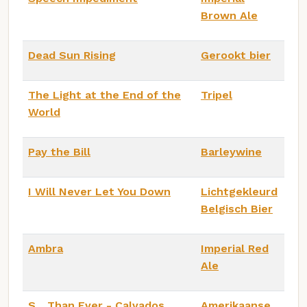
Brown Ale
Dead Sun Rising
Gerookt bier
The Light at the End of the
Tripel
World
Pay the Bill
Barleywine
I Will Never Let You Down
Lichtgekleurd
Belgisch Bier
Ambra
Imperial Red
Ale
S... Than Ever - Calvados
Amerikaanse