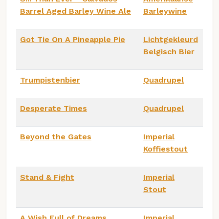
Barrel Aged Barley Wine Ale
Barleywine
Got Tie On A Pineapple Pie
Lichtgekleurd
Belgisch Bier
Trumpistenbier
Quadrupel
Desperate Times
Quadrupel
Beyond the Gates
Imperial
Koffiestout
Stand & Fight
Imperial
Stout
A Wish Full of Dreams
Imperial