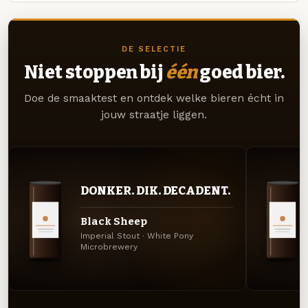
DE SELECTIE
Niet stoppen bij
één
goed bier.
Doe de smaaktest en ontdek welke bieren écht in
jouw straatje liggen.
DONKER. DIK. DECADENT.
Black Sheep
Imperial Stout · White Pony
Microbrewery