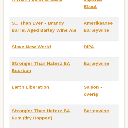
Stout
S... Than Ever - Brandy
Amerikaanse
Barrel Aged Barley Wine Ale
Barleywine
Slave New World
DIPA
Stronger Than Haterz BA
Barleywine
Bourbon
Earth Liberation
Saison -
overig
Stronger Than Haterz BA
Barleywine
Rum (dry Hopped)