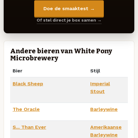
Doe de smaaktest →
Of stel direct je box samen →
Andere bieren van White Pony
Microbrewery
Bier
Stijl
Black Sheep
Imperial
Stout
The Oracle
Barleywine
S... Than Ever
Amerikaanse
Barleywine