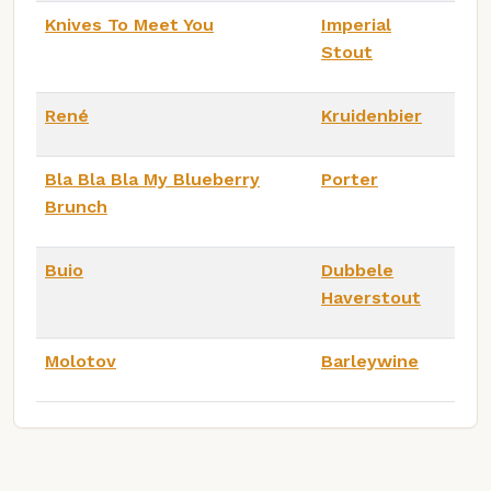
Knives To Meet You
Imperial
Stout
René
Kruidenbier
Bla Bla Bla My Blueberry
Porter
Brunch
Buio
Dubbele
Haverstout
Molotov
Barleywine