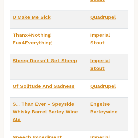
U Make Me Sick
Quadrupel
Thanx4Nothing
Imperial
Fux4Everything
Stout
Sheep Doesn't Get Sheep
Imperial
Stout
Of Solitude And Sadness
Quadrupel
S... Than Ever - Speyside
Engelse
Whisky Barrel Barley Wine
Barleywine
Ale
Speech Impediment
Imperial