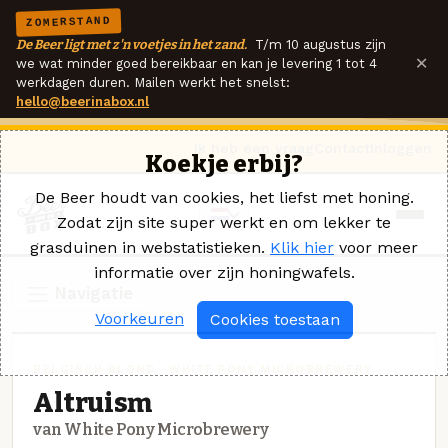
ZOMERSTAND
De Beer ligt met z'n voetjes in het zand.
T/m 10 augustus zijn
×
we wat minder goed bereikbaar en kan je levering 1 tot 4
werkdagen duren. Mailen werkt het snelst:
hello@beerinabox.nl
Ik heb een vraag
Contact
Inloggen
Koekje erbij?
De Beer houdt van cookies, het liefst met honing.
Zodat zijn site super werkt en om lekker te
grasduinen in webstatistieken.
Klik hier
voor meer
informatie over zijn honingwafels.
Navigatie
Voorkeuren
Cookies toestaan
BELGISCH BLOND · WHITE PONY MICROBREWERY
Altruism
van White Pony Microbrewery