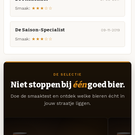
Smaak:
★★★☆☆
De Saison-Specialist
09-11-2019
Smaak:
★★★☆☆
DE SELECTIE
Niet stoppen bij
één
goed bier.
Doe de smaaktest en ontdek welke bieren écht in
jouw straatje liggen.