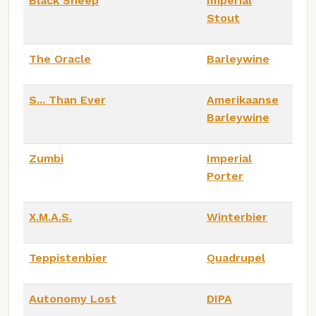
Black Sheep
Imperial
Stout
The Oracle
Barleywine
S... Than Ever
Amerikaanse
Barleywine
Zumbi
Imperial
Porter
X.M.A.S.
Winterbier
Teppistenbier
Quadrupel
Autonomy Lost
DIPA