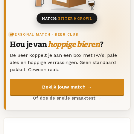
8 BIEREN
MATCH:
BITTER & GROWL
PERSONAL MATCH · BEER CLUB
Hou je van
hoppige bieren
?
De Beer koppelt je aan een box met IPA's, pale
ales en hoppige verrassingen. Geen standaard
pakket. Gewoon raak.
Bekijk jouw match →
Of doe de snelle smaaktest →