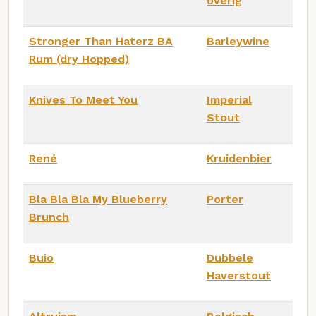
overig
Stronger Than Haterz BA
Barleywine
Rum (dry Hopped)
Knives To Meet You
Imperial
Stout
René
Kruidenbier
Bla Bla Bla My Blueberry
Porter
Brunch
Buio
Dubbele
Haverstout