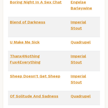
Boring Night In A Sex Chat
Engelse
Barleywine
Blend of Darkness
Imperial
Stout
U Make Me Sick
Quadrupel
Thanx4Nothing
Imperial
Fux4Everything
Stout
Sheep Doesn't Get Sheep
Imperial
Stout
Of Solitude And Sadness
Quadrupel