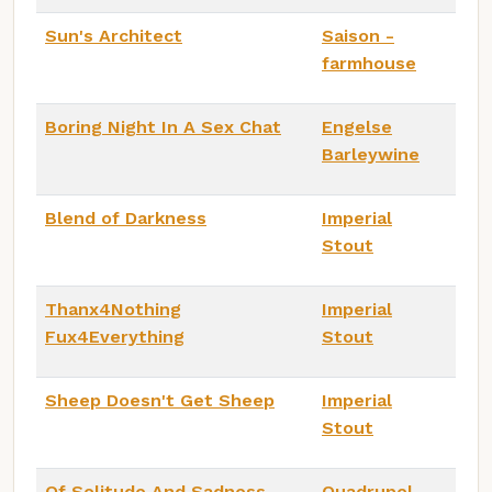
Sun's Architect
Saison -
farmhouse
Boring Night In A Sex Chat
Engelse
Barleywine
Blend of Darkness
Imperial
Stout
Thanx4Nothing
Imperial
Fux4Everything
Stout
Sheep Doesn't Get Sheep
Imperial
Stout
Of Solitude And Sadness
Quadrupel