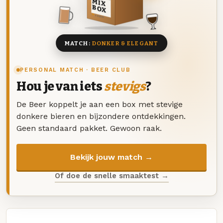
MIX
BOX
8 BIEREN
MATCH:
DONKER & ELEGANT
PERSONAL MATCH · BEER CLUB
Hou je van iets
stevigs
?
De Beer koppelt je aan een box met stevige
donkere bieren en bijzondere ontdekkingen.
Geen standaard pakket. Gewoon raak.
Bekijk jouw match →
Of doe de snelle smaaktest →