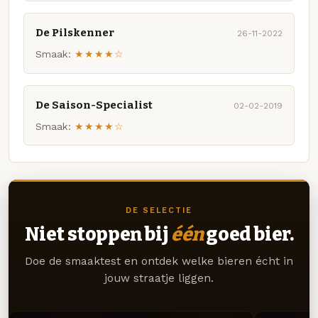
De Pilskenner
26-11-2022
Smaak:
★★★★☆
De Saison-Specialist
02-02-2019
Smaak:
★★★★☆
DE SELECTIE
Niet stoppen bij
één
goed bier.
Doe de smaaktest en ontdek welke bieren écht in
jouw straatje liggen.