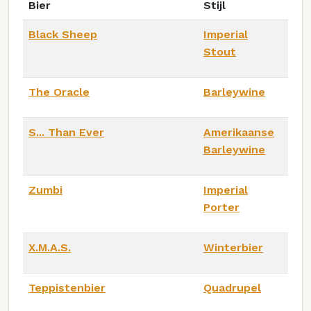
Bier
Stijl
Black Sheep
Imperial
Stout
The Oracle
Barleywine
S... Than Ever
Amerikaanse
Barleywine
Zumbi
Imperial
Porter
X.M.A.S.
Winterbier
Teppistenbier
Quadrupel