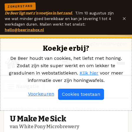
ZOMERSTAND
De Beer ligt met z'n voetjes in het zand.
T/m 10 augustus zijn
×
we wat minder goed bereikbaar en kan je levering 1 tot 4
werkdagen duren. Mailen werkt het snelst:
hello@beerinabox.nl
Ik heb een vraag
Contact
Inloggen
Koekje erbij?
De Beer houdt van cookies, het liefst met honing.
Zodat zijn site super werkt en om lekker te
grasduinen in webstatistieken.
Klik hier
voor meer
informatie over zijn honingwafels.
Navigatie
Voorkeuren
Cookies toestaan
QUADRUPEL · WHITE PONY MICROBREWERY
U Make Me Sick
van White Pony Microbrewery