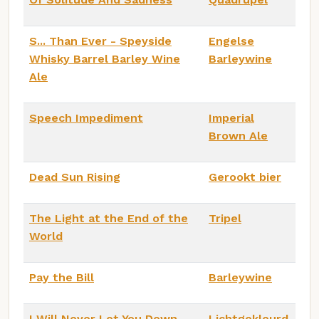
S... Than Ever - Speyside
Engelse
Whisky Barrel Barley Wine
Barleywine
Ale
Speech Impediment
Imperial
Brown Ale
Dead Sun Rising
Gerookt bier
The Light at the End of the
Tripel
World
Pay the Bill
Barleywine
I Will Never Let You Down
Lichtgekleurd