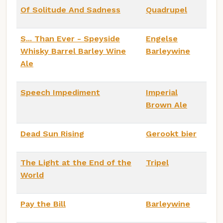
Of Solitude And Sadness
Quadrupel
S... Than Ever - Speyside
Engelse
Whisky Barrel Barley Wine
Barleywine
Ale
Speech Impediment
Imperial
Brown Ale
Dead Sun Rising
Gerookt bier
The Light at the End of the
Tripel
World
Pay the Bill
Barleywine