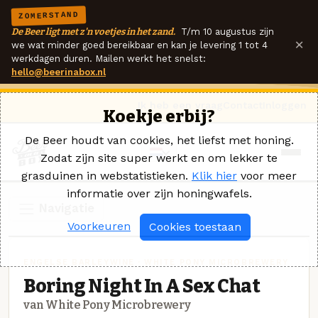
ZOMERSTAND
De Beer ligt met z'n voetjes in het zand.
T/m 10 augustus zijn
×
we wat minder goed bereikbaar en kan je levering 1 tot 4
werkdagen duren. Mailen werkt het snelst:
hello@beerinabox.nl
Ik heb een vraag
Contact
Inloggen
Koekje erbij?
De Beer houdt van cookies, het liefst met honing.
Zodat zijn site super werkt en om lekker te
grasduinen in webstatistieken.
Klik hier
voor meer
informatie over zijn honingwafels.
Navigatie
Voorkeuren
Cookies toestaan
ENGELSE BARLEYWINE · WHITE PONY MICROBREWERY
Boring Night In A Sex Chat
van White Pony Microbrewery