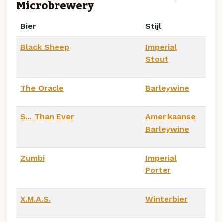
Microbrewery
Bier
Stijl
Black Sheep
Imperial
Stout
The Oracle
Barleywine
S... Than Ever
Amerikaanse
Barleywine
Zumbi
Imperial
Porter
X.M.A.S.
Winterbier