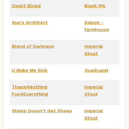
Zwart Bloed
Black IPA
Sun's Architect
Saison -
farmhouse
Blend of Darkness
Imperial
Stout
U Make Me Sick
Quadrupel
Thanx4Nothing
Imperial
Fux4Everything
Stout
Sheep Doesn't Get Sheep
Imperial
Stout