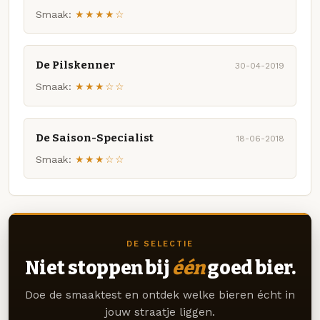
Smaak:
★★★★☆
De Pilskenner
30-04-2019
Smaak:
★★★☆☆
De Saison-Specialist
18-06-2018
Smaak:
★★★☆☆
DE SELECTIE
Niet stoppen bij
één
goed bier.
Doe de smaaktest en ontdek welke bieren écht in
jouw straatje liggen.