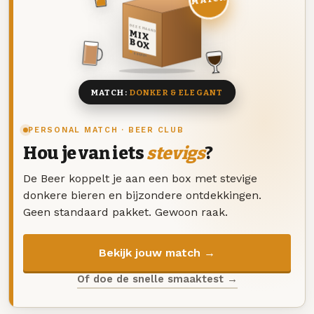
DEZE MAAND
MIX
BOX
8 BIEREN
MATCH:
DONKER & ELEGANT
PERSONAL MATCH · BEER CLUB
Hou je van iets
stevigs
?
De Beer koppelt je aan een box met stevige
donkere bieren en bijzondere ontdekkingen.
Geen standaard pakket. Gewoon raak.
Bekijk jouw match →
Of doe de snelle smaaktest →