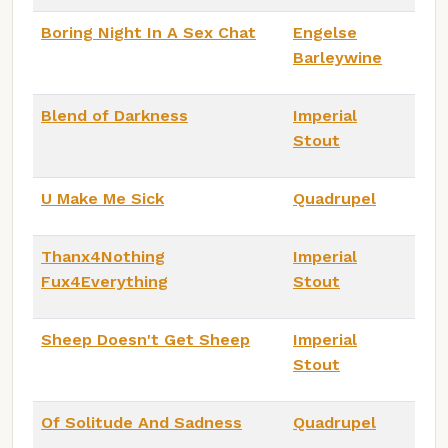
Boring Night In A Sex Chat
Engelse
Barleywine
Blend of Darkness
Imperial
Stout
U Make Me Sick
Quadrupel
Thanx4Nothing
Imperial
Fux4Everything
Stout
Sheep Doesn't Get Sheep
Imperial
Stout
Of Solitude And Sadness
Quadrupel