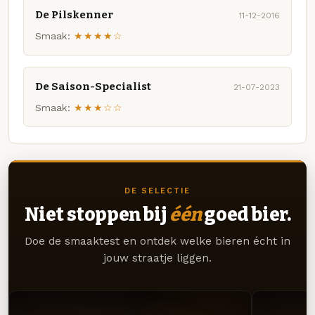
De Pilskenner
11-12-2016
Smaak:
★★★★☆
De Saison-Specialist
21-07-2023
Smaak:
★★★☆☆
DE SELECTIE
Niet stoppen bij
één
goed bier.
Doe de smaaktest en ontdek welke bieren écht in
jouw straatje liggen.