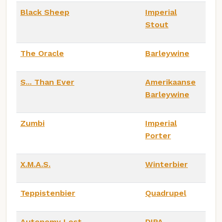
Black Sheep
Imperial
Stout
The Oracle
Barleywine
S... Than Ever
Amerikaanse
Barleywine
Zumbi
Imperial
Porter
X.M.A.S.
Winterbier
Teppistenbier
Quadrupel
Autonomy Lost
DIPA