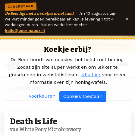
ZOMERSTAND
De Beer ligt met z'n voetjes in het zand.
T/m 10 augustus zijn
×
we wat minder goed bereikbaar en kan je levering 1 tot 4
werkdagen duren. Mailen werkt het snelst:
hello@beerinabox.nl
Ik heb een vraag
Contact
Inloggen
Koekje erbij?
De Beer houdt van cookies, het liefst met honing.
Zodat zijn site super werkt en om lekker te
grasduinen in webstatistieken.
Klik hier
voor meer
informatie over zijn honingwafels.
Navigatie
Voorkeuren
Cookies toestaan
SCOTCH ALE · WHITE PONY MICROBREWERY
Death Is Life
van White Pony Microbrewery