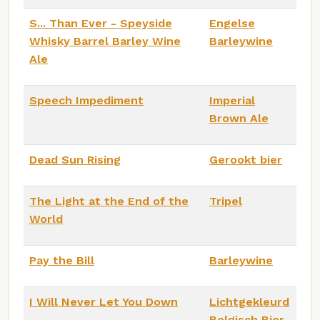
S... Than Ever - Speyside
Engelse
Whisky Barrel Barley Wine
Barleywine
Ale
Speech Impediment
Imperial
Brown Ale
Dead Sun Rising
Gerookt bier
The Light at the End of the
Tripel
World
Pay the Bill
Barleywine
I Will Never Let You Down
Lichtgekleurd
Belgisch Bier