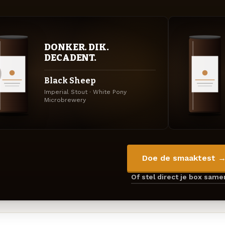
DONKER. DIK.
DECADENT.
Black Sheep
Imperial Stout · White Pony
Microbrewery
Doe de smaaktest 
Of stel direct je box sam