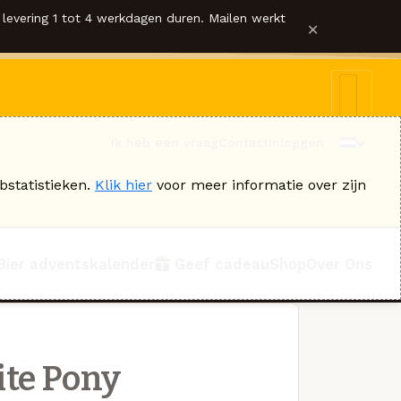
levering 1 tot 4 werkdagen duren. Mailen werkt
×
Ik heb een vraag
Contact
Inloggen
bstatistieken.
Klik hier
voor meer informatie over zijn
Bier adventskalender
Geef cadeau
Shop
Over Ons
te Pony