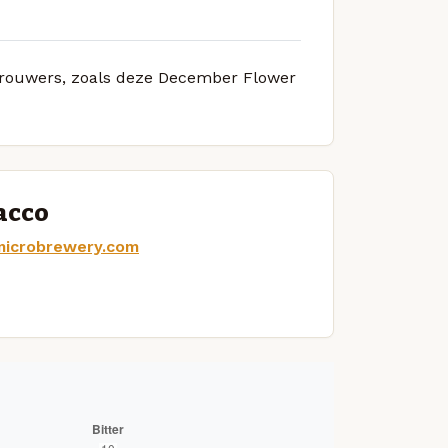
 brouwers, zoals deze December Flower
acco
microbrewery.com