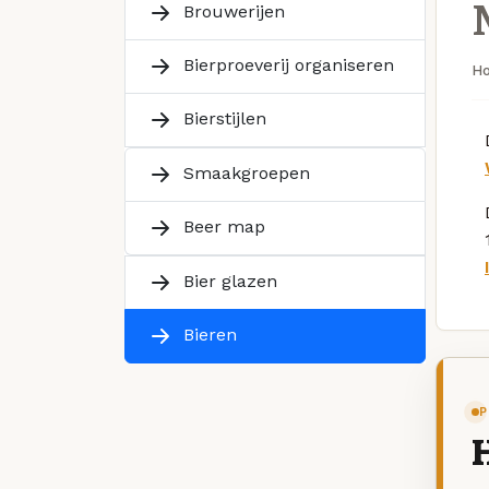
Brouwerijen
Bierproeverij organiseren
H
Bierstijlen
Smaakgroepen
Beer map
Bier glazen
Bieren
P