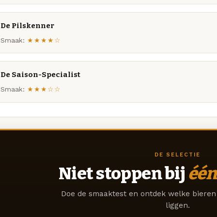
De Pilskenner
Smaak:
★★★★☆
De Saison-Specialist
Smaak:
★★★☆☆
DE SELECTIE
Niet stoppen bij
één
Doe de smaaktest en ontdek welke bieren 
liggen.