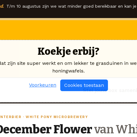
d.
T/m 10 augustus zijn we wat minder goed bereikbaar en kan je 
Koekje erbij?
dat zijn site super werkt en om lekker te grasduinen in we
honingwafels.
Voorkeuren
Cookies toestaan
Stel jouw box samen
INTERBIER · WHITE PONY MICROBREWERY
December Flower
van Whi