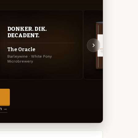
DONKER. DIK.
DON
DECADENT.
DEC
The Oracle
S... 
Barleywine · White Pony
Amerik
Microbrewery
Pony M
→
en →