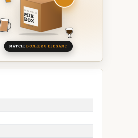
DEZE MAAND
MIX
BOX
8 BIEREN
MATCH:
DONKER & ELEGANT