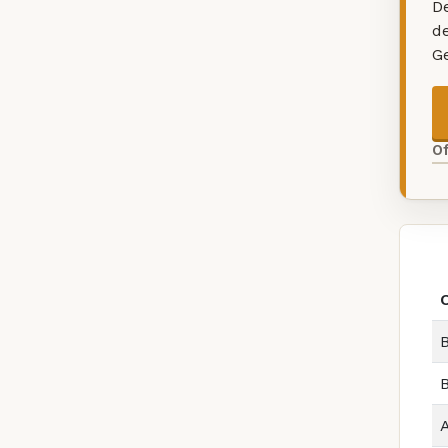
De
d
G
O
B