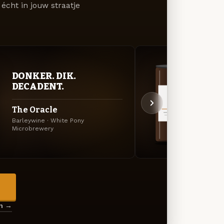
écht in jouw straatje
DONKER. DIK.
DON
DECADENT.
DEC
The Oracle
S... 
Barleywine · White Pony
Amerik
Microbrewery
Pony M
→
en →