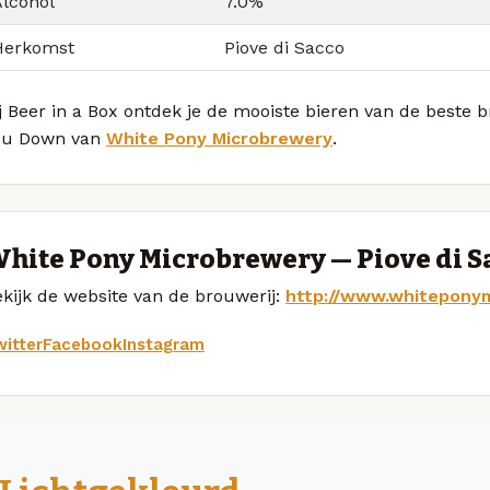
Alcohol
7.0%
Herkomst
Piove di Sacco
j Beer in a Box ontdek je de mooiste bieren van de beste b
ou Down van
White Pony Microbrewery
.
hite Pony Microbrewery — Piove di S
kijk de website van de brouwerij:
http://www.whitepony
itter
Facebook
Instagram