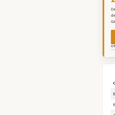
De
d
G
O
B