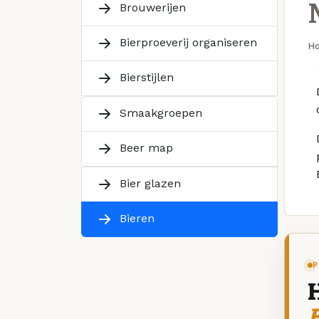
Brouwerijen
Bierproeverij organiseren
H
Bierstijlen
Smaakgroepen
Beer map
Bier glazen
Bieren
P
B