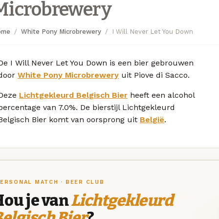
Microbrewery
ome
White Pony Microbrewery
I Will Never Let You Down
De I Will Never Let You Down is een bier gebrouwen
door
White Pony Microbrewery
uit Piove di Sacco.
Deze
Lichtgekleurd Belgisch Bier
heeft een alcohol
percentage van 7.0%. De bierstijl Lichtgekleurd
Belgisch Bier komt van oorsprong uit
België
.
ERSONAL MATCH · BEER CLUB
Hou je van
Lichtgekleurd
elgisch Bier
?