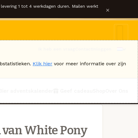
levering 1 tot 4 werkdagen duren. Mailen werkt
×
Ik heb een vraag
Contact
Inloggen
bstatistieken.
Klik hier
voor meer informatie over zijn
Bier adventskalender
Geef cadeau
Shop
Over Ons
n
van White Pony