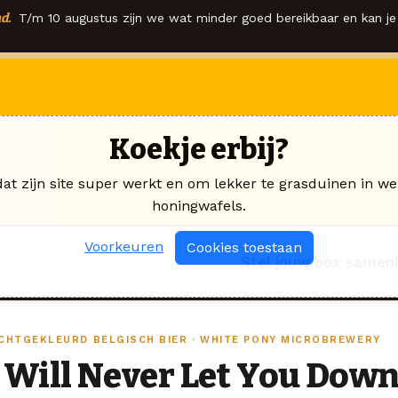
d.
T/m 10 augustus zijn we wat minder goed bereikbaar en kan je 
Koekje erbij?
dat zijn site super werkt en om lekker te grasduinen in we
honingwafels.
Voorkeuren
Cookies toestaan
Stel jouw box samen
ICHTGEKLEURD BELGISCH BIER · WHITE PONY MICROBREWERY
I Will Never Let You Dow