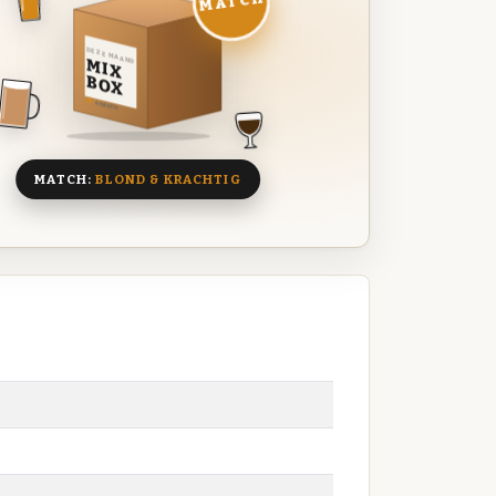
MATCH
DEZE MAAND
MIX
BOX
8 BIEREN
MATCH:
BLOND & KRACHTIG