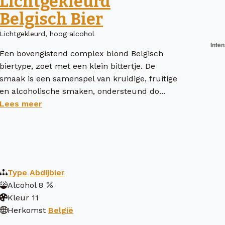
Lichtgekleurd
Belgisch Bier
Lichtgekleurd, hoog alcohol
Een bovengistend complex blond Belgisch
biertype, zoet met een klein bittertje. De
smaak is een samenspel van kruidige, fruitige
en alcoholische smaken, ondersteund do...
Lees meer
Type
Abdijbier
Alcohol
8
Kleur
11
Herkomst
België