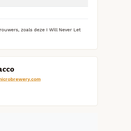
rouwers, zoals deze I Will Never Let
acco
microbrewery.com