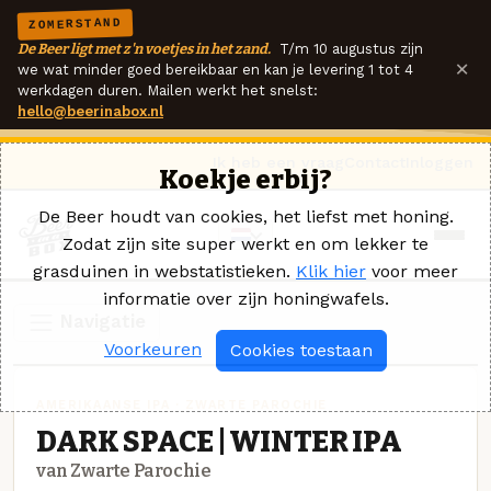
ZOMERSTAND
De Beer ligt met z'n voetjes in het zand.
T/m 10 augustus zijn
×
we wat minder goed bereikbaar en kan je levering 1 tot 4
werkdagen duren. Mailen werkt het snelst:
hello@beerinabox.nl
Ik heb een vraag
Contact
Inloggen
Koekje erbij?
De Beer houdt van cookies, het liefst met honing.
Zodat zijn site super werkt en om lekker te
grasduinen in webstatistieken.
Klik hier
voor meer
informatie over zijn honingwafels.
Navigatie
Voorkeuren
Cookies toestaan
AMERIKAANSE IPA · ZWARTE PAROCHIE
DARK SPACE | WINTER IPA
van Zwarte Parochie