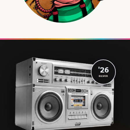
'26
SILVER