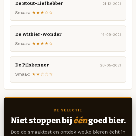
De Stout-Liefhebber
21-12-2021
Smaak:
★★★☆☆
De Witbier-Wonder
14-09-2021
Smaak:
★★★★☆
De Pilskenner
20-05-2021
Smaak:
★★☆☆☆
DE SELECTIE
Niet stoppen bij
één
goed bier.
Doe de smaaktest en ontdek welke bieren écht in