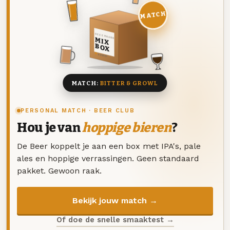
MATCH
DEZE MAAND
MIX
BOX
8 BIEREN
MATCH:
BITTER & GROWL
PERSONAL MATCH · BEER CLUB
Hou je van
hoppige bieren
?
De Beer koppelt je aan een box met IPA's, pale
ales en hoppige verrassingen. Geen standaard
pakket. Gewoon raak.
Bekijk jouw match →
Of doe de snelle smaaktest →