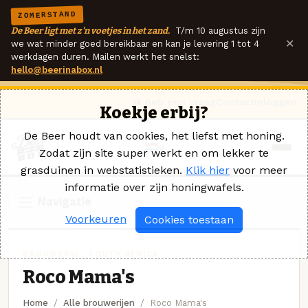
ZOMERSTAND
De Beer ligt met z'n voetjes in het zand.
T/m 10 augustus zijn
×
we wat minder goed bereikbaar en kan je levering 1 tot 4
werkdagen duren. Mailen werkt het snelst:
hello@beerinabox.nl
Ik heb een vraag
Contact
Inloggen
Koekje erbij?
De Beer houdt van cookies, het liefst met honing.
Zodat zijn site super werkt en om lekker te
grasduinen in webstatistieken.
Klik hier
voor meer
informatie over zijn honingwafels.
Navigatie
Voorkeuren
Cookies toestaan
BROUWERIJ · SOUTH AFRICA
Roco Mama's
Home
Alle brouwerijen
Roco Mama's