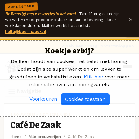
ZOMERSTAND
De Beer ligt met z'n voetjes in het zand.
T/m 10 augustus zijn
×
we wat minder goed bereikbaar en kan je levering 1 tot 4
werkdagen duren. Mailen werkt het snelst:
hello@beerinabox.nl
Ik heb een vraag
Contact
Inloggen
Koekje erbij?
De Beer houdt van cookies, het liefst met honing.
Zodat zijn site super werkt en om lekker te
grasduinen in webstatistieken.
Klik hier
voor meer
informatie over zijn honingwafels.
Navigatie
Voorkeuren
Cookies toestaan
BROUWERIJ · NETHERLANDS
Café De Zaak
Home
Alle brouwerijen
Café De Zaak