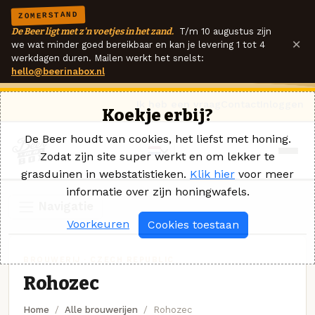
ZOMERSTAND
De Beer ligt met z'n voetjes in het zand.
T/m 10 augustus zijn
×
we wat minder goed bereikbaar en kan je levering 1 tot 4
werkdagen duren. Mailen werkt het snelst:
hello@beerinabox.nl
Ik heb een vraag
Contact
Inloggen
Koekje erbij?
De Beer houdt van cookies, het liefst met honing.
Zodat zijn site super werkt en om lekker te
grasduinen in webstatistieken.
Klik hier
voor meer
informatie over zijn honingwafels.
Navigatie
Voorkeuren
Cookies toestaan
BROUWERIJ · CZECH REPUBLIC
Rohozec
Home
Alle brouwerijen
Rohozec