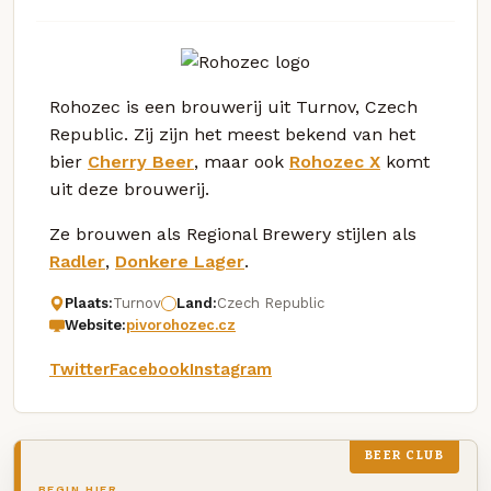
Rohozec is een brouwerij uit Turnov, Czech
Republic. Zij zijn het meest bekend van het
bier
Cherry Beer
, maar ook
Rohozec X
komt
uit deze brouwerij.
Ze brouwen als Regional Brewery stijlen als
Radler
,
Donkere Lager
.
Plaats:
Turnov
Land:
Czech Republic
Website:
pivorohozec.cz
Twitter
Facebook
Instagram
BEER CLUB
BEGIN HIER