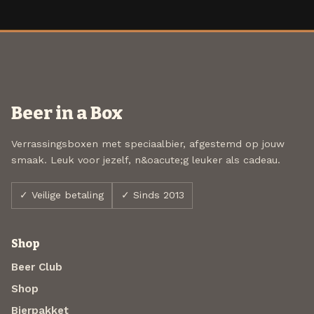
Beer in a Box
Verrassingsboxen met speciaalbier, afgestemd op jouw
smaak. Leuk voor jezelf, n&oacute;g leuker als cadeau.
✓ Veilige betaling
✓ Sinds 2013
Shop
Beer Club
Shop
Bierpakket