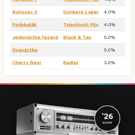
Rohozec X
Donkere Lager
4.0%
Podskalák
Tsjechisch Pils
4.0%
Jedenáctka řezaná
Black & Tan
5.0%
Dvanáctka
5.0%
Cherry Beer
Radler
3.0%
'26
SILVER