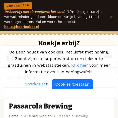
ZOMERSTAND
De Beer ligt met z'n voetjes in het zand.
T/m 10 augustus zijn
×
we wat minder goed bereikbaar en kan je levering 1 tot 4
werkdagen duren. Mailen werkt het snelst:
hello@beerinabox.nl
Ik heb een vraag
Contact
Inloggen
Koekje erbij?
De Beer houdt van cookies, het liefst met honing.
Zodat zijn site super werkt en om lekker te
grasduinen in webstatistieken.
Klik hier
voor meer
informatie over zijn honingwafels.
Navigatie
Voorkeuren
Cookies toestaan
BROUWERIJ · PORTUGAL
Passarola Brewing
Home
Alle brouwerijen
Passarola Brewing