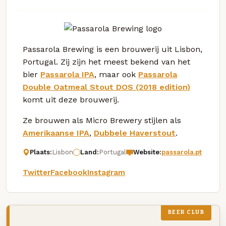
Passarola Brewing is een brouwerij uit Lisbon,
Portugal. Zij zijn het meest bekend van het
bier
Passarola IPA
, maar ook
Passarola
Double Oatmeal Stout DOS (2018 edition)
komt uit deze brouwerij.
Ze brouwen als Micro Brewery stijlen als
Amerikaanse IPA
,
Dubbele Haverstout
.
Plaats:
Lisbon
Land:
Portugal
Website:
passarola.pt
Twitter
Facebook
Instagram
BEER CLUB