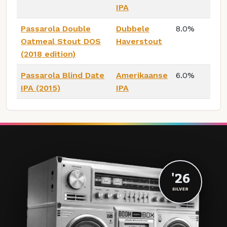
IPA
Passarola Double
Dubbele
8.0%
Oatmeal Stout DOS
Haverstout
(2018 edition)
Passarola Blind Date
Amerikaanse
6.0%
IPA (2015)
IPA
'26
SILVER