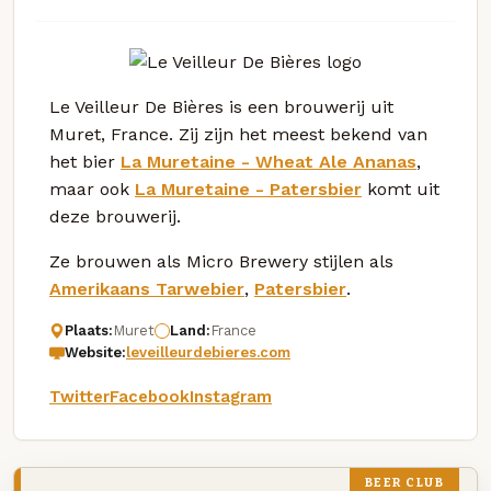
Le Veilleur De Bières is een brouwerij uit
Muret, France. Zij zijn het meest bekend van
het bier
La Muretaine - Wheat Ale Ananas
,
maar ook
La Muretaine - Patersbier
komt uit
deze brouwerij.
Ze brouwen als Micro Brewery stijlen als
Amerikaans Tarwebier
,
Patersbier
.
Plaats:
Muret
Land:
France
Website:
leveilleurdebieres.com
Twitter
Facebook
Instagram
BEER CLUB