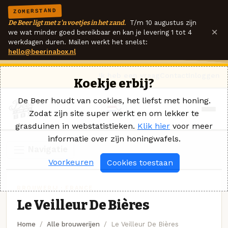
ZOMERSTAND
De Beer ligt met z'n voetjes in het zand.
T/m 10 augustus zijn
×
we wat minder goed bereikbaar en kan je levering 1 tot 4
werkdagen duren. Mailen werkt het snelst:
hello@beerinabox.nl
Ik heb een vraag
Contact
Inloggen
Koekje erbij?
De Beer houdt van cookies, het liefst met honing.
Zodat zijn site super werkt en om lekker te
grasduinen in webstatistieken.
Klik hier
voor meer
informatie over zijn honingwafels.
Navigatie
Voorkeuren
Cookies toestaan
BROUWERIJ · FRANCE
Le Veilleur De Bières
Home
Alle brouwerijen
Le Veilleur De Bières