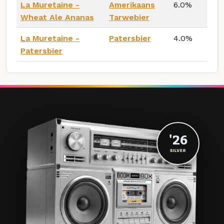
La Muretaine -
Amerikaans
6.0%
Wheat Ale Ananas
Tarwebier
La Muretaine -
Patersbier
4.0%
Patersbier
'26
SILVER