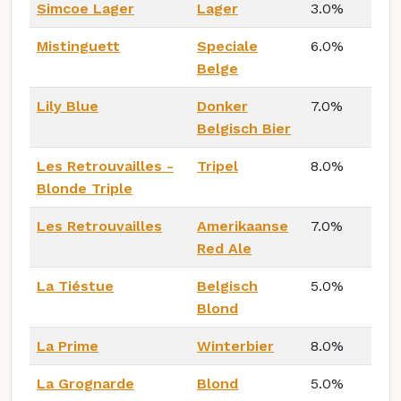
Simcoe Lager
Lager
3.0%
Mistinguett
Speciale
6.0%
Belge
Lily Blue
Donker
7.0%
Belgisch Bier
Les Retrouvailles -
Tripel
8.0%
Blonde Triple
Les Retrouvailles
Amerikaanse
7.0%
Red Ale
La Tiéstue
Belgisch
5.0%
Blond
La Prime
Winterbier
8.0%
La Grognarde
Blond
5.0%