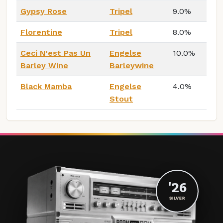
Gypsy Rose
Tripel
9.0%
Florentine
Tripel
8.0%
Ceci N'est Pas Un
Engelse
10.0%
Barley Wine
Barleywine
Black Mamba
Engelse
4.0%
Stout
'26
SILVER