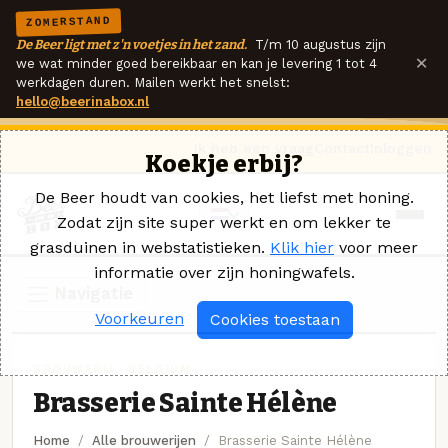
ZOMERSTAND
De Beer ligt met z'n voetjes in het zand.
T/m 10 augustus zijn
×
we wat minder goed bereikbaar en kan je levering 1 tot 4
werkdagen duren. Mailen werkt het snelst:
hello@beerinabox.nl
Ik heb een vraag
Contact
Inloggen
Koekje erbij?
De Beer houdt van cookies, het liefst met honing.
Zodat zijn site super werkt en om lekker te
grasduinen in webstatistieken.
Klik hier
voor meer
informatie over zijn honingwafels.
Navigatie
Voorkeuren
Cookies toestaan
BROUWERIJ · BELGIUM
Brasserie Sainte Hélène
Home
Alle brouwerijen
Brasserie Sainte Hélène