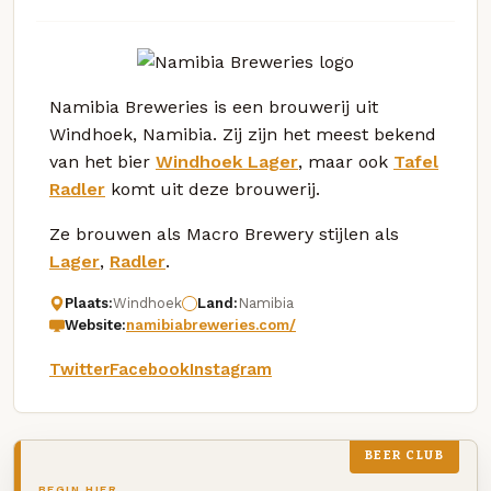
Namibia Breweries is een brouwerij uit
Windhoek, Namibia. Zij zijn het meest bekend
van het bier
Windhoek Lager
, maar ook
Tafel
Radler
komt uit deze brouwerij.
Ze brouwen als Macro Brewery stijlen als
Lager
,
Radler
.
Plaats:
Windhoek
Land:
Namibia
Website:
namibiabreweries.com/
Twitter
Facebook
Instagram
BEER CLUB
BEGIN HIER