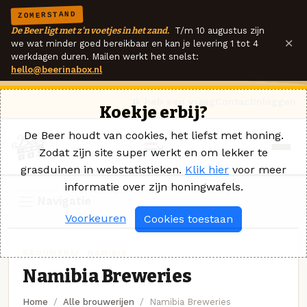
ZOMERSTAND
De Beer ligt met z'n voetjes in het zand.
T/m 10 augustus zijn
×
we wat minder goed bereikbaar en kan je levering 1 tot 4
werkdagen duren. Mailen werkt het snelst:
hello@beerinabox.nl
Ik heb een vraag
Contact
Inloggen
Koekje erbij?
De Beer houdt van cookies, het liefst met honing.
Zodat zijn site super werkt en om lekker te
grasduinen in webstatistieken.
Klik hier
voor meer
informatie over zijn honingwafels.
Navigatie
Voorkeuren
Cookies toestaan
BROUWERIJ · NAMIBIA
Namibia Breweries
Home
Alle brouwerijen
Namibia Breweries