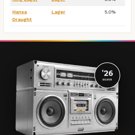
Hansa
Lager
5.0%
Draught
'26
SILVER