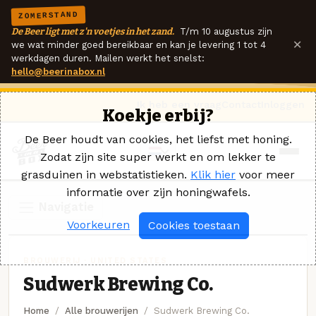
ZOMERSTAND
De Beer ligt met z'n voetjes in het zand.
T/m 10 augustus zijn
×
we wat minder goed bereikbaar en kan je levering 1 tot 4
werkdagen duren. Mailen werkt het snelst:
hello@beerinabox.nl
Ik heb een vraag
Contact
Inloggen
Koekje erbij?
De Beer houdt van cookies, het liefst met honing.
Zodat zijn site super werkt en om lekker te
grasduinen in webstatistieken.
Klik hier
voor meer
informatie over zijn honingwafels.
Navigatie
Voorkeuren
Cookies toestaan
BROUWERIJ · UNITED STATES
Sudwerk Brewing Co.
Home
Alle brouwerijen
Sudwerk Brewing Co.