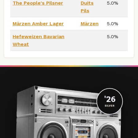
The People's Pilsner
Duits
5.0%
Pils
Märzen Amber Lager
Märzen
5.0%
Hefeweizen Bavarian
5.0%
Wheat
'26
SILVER