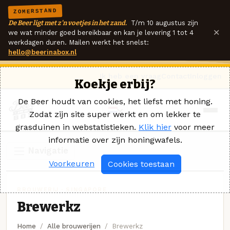
ZOMERSTAND
De Beer ligt met z'n voetjes in het zand.
T/m 10 augustus zijn
×
we wat minder goed bereikbaar en kan je levering 1 tot 4
werkdagen duren. Mailen werkt het snelst:
hello@beerinabox.nl
Ik heb een vraag
Contact
Inloggen
Koekje erbij?
De Beer houdt van cookies, het liefst met honing.
Zodat zijn site super werkt en om lekker te
grasduinen in webstatistieken.
Klik hier
voor meer
informatie over zijn honingwafels.
Navigatie
Voorkeuren
Cookies toestaan
BROUWERIJ · SINGAPORE
Brewerkz
Home
Alle brouwerijen
Brewerkz