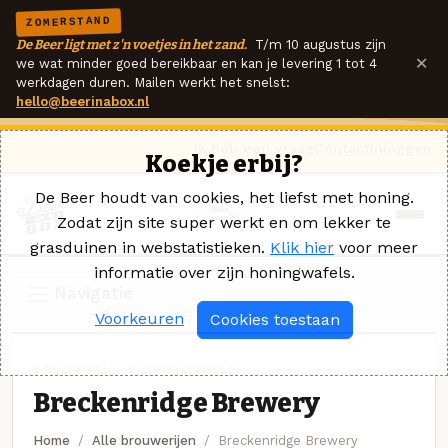
ZOMERSTAND
De Beer ligt met z'n voetjes in het zand.
T/m 10 augustus zijn
×
we wat minder goed bereikbaar en kan je levering 1 tot 4
werkdagen duren. Mailen werkt het snelst:
hello@beerinabox.nl
Ik heb een vraag
Contact
Inloggen
Koekje erbij?
De Beer houdt van cookies, het liefst met honing.
Zodat zijn site super werkt en om lekker te
grasduinen in webstatistieken.
Klik hier
voor meer
informatie over zijn honingwafels.
Navigatie
Voorkeuren
Cookies toestaan
BROUWERIJ · UNITED STATES
Breckenridge Brewery
Home
Alle brouwerijen
Breckenridge Brewery