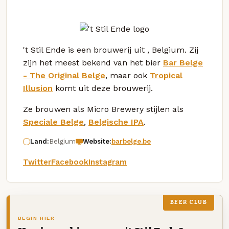
't Stil Ende is een brouwerij uit , Belgium. Zij
zijn het meest bekend van het bier
Bar Belge
- The Original Belge
, maar ook
Tropical
Illusion
komt uit deze brouwerij.
Ze brouwen als Micro Brewery stijlen als
Speciale Belge
,
Belgische IPA
.
Land:
Belgium
Website:
barbelge.be
Twitter
Facebook
Instagram
BEER CLUB
BEGIN HIER