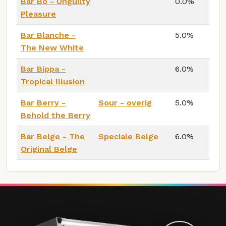
Bar Bo - Unguilty
0.0%
Pleasure
Bar Blanche -
5.0%
The New White
Bar Bippa -
6.0%
Tropical Illusion
Bar Berry -
Sour - overig
5.0%
Behold the Berry
Bar Belge - The
Speciale Belge
6.0%
Original Belge