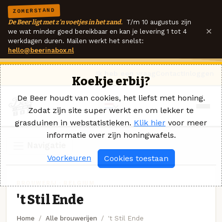
ZOMERSTAND
De Beer ligt met z'n voetjes in het zand.
T/m 10 augustus zijn
×
we wat minder goed bereikbaar en kan je levering 1 tot 4
werkdagen duren. Mailen werkt het snelst:
hello@beerinabox.nl
Ik heb een vraag
Contact
Inloggen
Koekje erbij?
De Beer houdt van cookies, het liefst met honing.
Zodat zijn site super werkt en om lekker te
grasduinen in webstatistieken.
Klik hier
voor meer
informatie over zijn honingwafels.
Navigatie
Voorkeuren
Cookies toestaan
BROUWERIJ · BELGIUM
't Stil Ende
Home
Alle brouwerijen
't Stil Ende