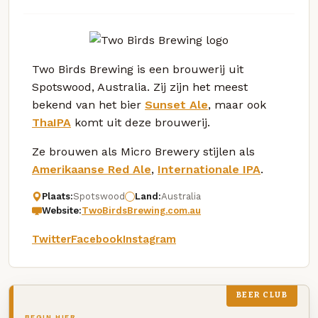
Two Birds Brewing is een brouwerij uit
Spotswood, Australia. Zij zijn het meest
bekend van het bier
Sunset Ale
, maar ook
ThaIPA
komt uit deze brouwerij.
Ze brouwen als Micro Brewery stijlen als
Amerikaanse Red Ale
,
Internationale IPA
.
Plaats:
Spotswood
Land:
Australia
Website:
TwoBirdsBrewing.com.au
Twitter
Facebook
Instagram
BEER CLUB
BEGIN HIER