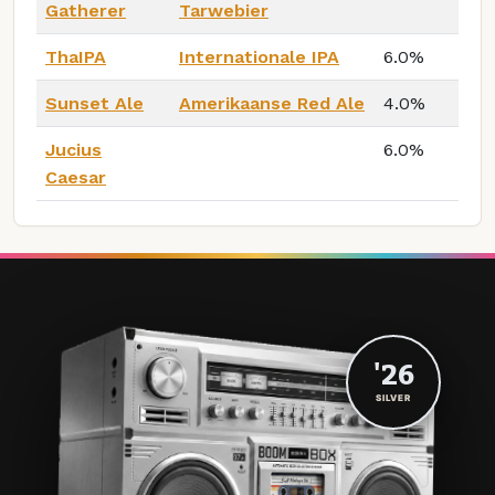
Gatherer
Tarwebier
ThaIPA
Internationale IPA
6.0%
Sunset Ale
Amerikaanse Red Ale
4.0%
Jucius
6.0%
Caesar
'26
SILVER