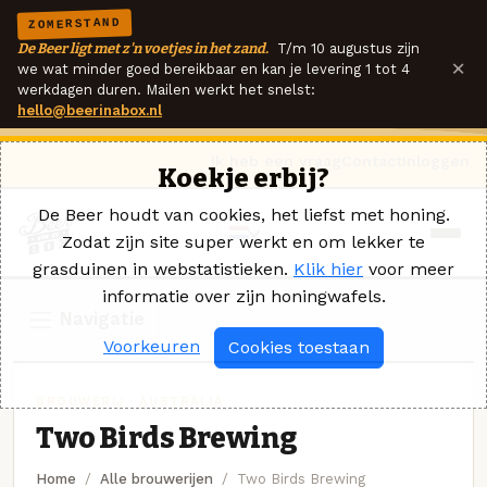
ZOMERSTAND
De Beer ligt met z'n voetjes in het zand.
T/m 10 augustus zijn
×
we wat minder goed bereikbaar en kan je levering 1 tot 4
werkdagen duren. Mailen werkt het snelst:
hello@beerinabox.nl
Ik heb een vraag
Contact
Inloggen
Koekje erbij?
De Beer houdt van cookies, het liefst met honing.
Zodat zijn site super werkt en om lekker te
grasduinen in webstatistieken.
Klik hier
voor meer
informatie over zijn honingwafels.
Navigatie
Voorkeuren
Cookies toestaan
BROUWERIJ · AUSTRALIA
Two Birds Brewing
Home
Alle brouwerijen
Two Birds Brewing