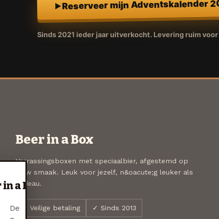
Reserveer mijn Adventskalender 
Sinds 2021 ieder jaar uitverkocht. Levering ruim voo
Beer in a Box
Verrassingsboxen met speciaalbier, afgestemd op
jouw smaak. Leuk voor jezelf, n&oacute;g leuker als
cadeau.
 in a Box
De
✓ Veilige betaling
✓ Sinds 2013