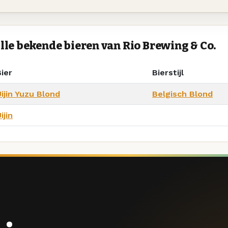
lle bekende bieren van Rio Brewing & Co.
ier
Bierstijl
ijin Yuzu Blond
Belgisch Blond
ijin