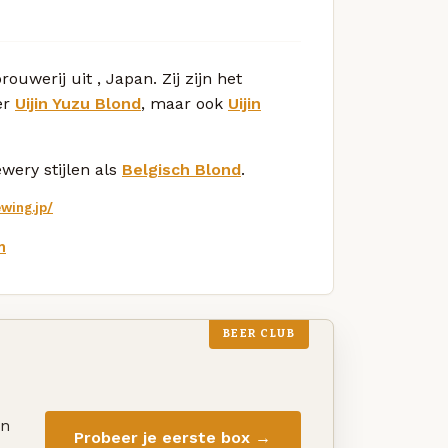
rouwerij uit , Japan. Zij zijn het
er
Uijin Yuzu Blond
, maar ook
Uijin
wery stijlen als
Belgisch Blond
.
ewing.jp/
m
BEER CLUB
en
Probeer je eerste box →