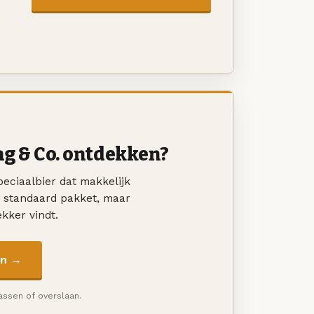
g & Co. ontdekken?
eciaalbier dat makkelijk
n standaard pakket, maar
ekker vindt.
en →
passen of overslaan.