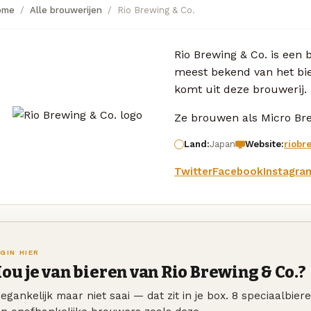
ome
Alle brouwerijen
Rio Brewing & Co.
Rio Brewing & Co. is een b
meest bekend van het bi
komt uit deze brouwerij.
Ze brouwen als Micro Bre
Land:
Japan
Website:
riobr
Twitter
Facebook
Instagra
GIN HIER
ou je van bieren van Rio Brewing & Co.?
egankelijk maar niet saai — dat zit in je box. 8 speciaalbier