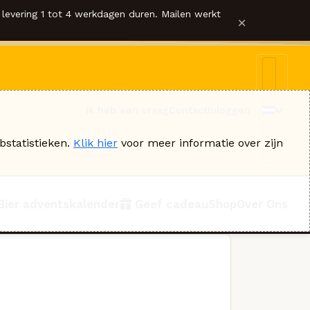
levering 1 tot 4 werkdagen duren. Mailen werkt
×
Ik heb een vraag
Contact
Inloggen
bstatistieken.
Klik hier
voor meer informatie over zijn
Bier adventskalender
Geef cadeau
Shop
Over Ons