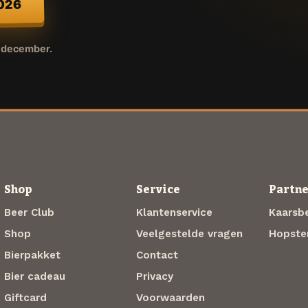
2026
r december.
Shop
Service
Partne
Beer Club
Klantenservice
Kaarsbe
Shop
Veelgestelde vragen
Hopste
Bierpakket
Contact
Bier cadeau
Privacy
Giftcard
Voorwaarden