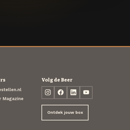
rs
Volg de Beer
stellen.nl
r Magazine
Ontdek jouw box