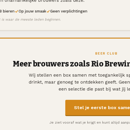
n onafhankelijke brouwers zoals deze.
8 bieren
Op jouw smaak
Geen verplichtingen
t is waar de meeste leden beginnen.
BEER CLUB
Meer brouwers zoals Rio Brewin
Wij stellen een box samen met toegankelijk sp
drinkt, maar genoeg te ontdekken geeft. Gee
een selectie die past bij wat jij l
Stel je eerste box sam
Je ziet vooraf wat je krijgt en kunt altijd aan