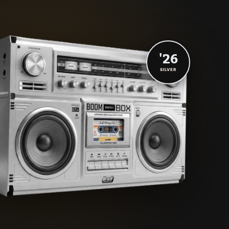
'26
SILVER