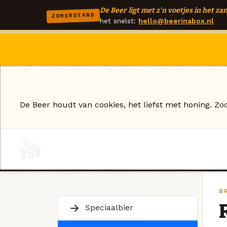
De Beer ligt met z'n voetjes in het zan
ZOMERSTAND
het snelst:
hello@beerinabox.nl
De Beer houdt van cookies, het liefst met honing. Zo
B
Speciaalbier