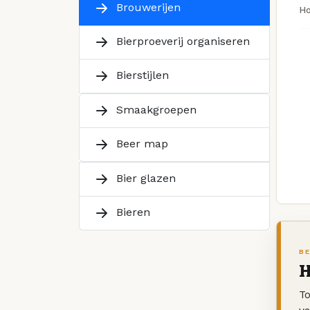
Brouwerijen
H
Bierproeverij organiseren
Bierstijlen
Smaakgroepen
Beer map
Bier glazen
Bieren
BE
H
To