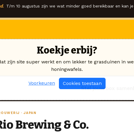
d.
T/m 10 augustus zijn we wat minder goed bereikbaar en kan je 
Koekje erbij?
dat zijn site super werkt en om lekker te grasduinen in we
honingwafels.
Voorkeuren
Cookies toestaan
Stel jouw box samen
ROUWERIJ · JAPAN
Rio Brewing & Co.