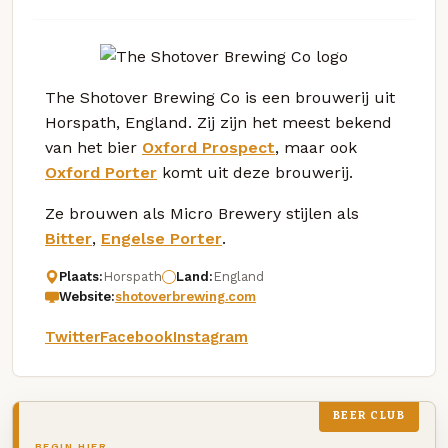
The Shotover Brewing Co is een brouwerij uit
Horspath, England. Zij zijn het meest bekend
van het bier
Oxford Prospect
, maar ook
Oxford Porter
komt uit deze brouwerij.
Ze brouwen als Micro Brewery stijlen als
Bitter
,
Engelse Porter
.
Plaats:
Horspath
Land:
England
Website:
shotoverbrewing.com
Twitter
Facebook
Instagram
BEER CLUB
BEGIN HIER