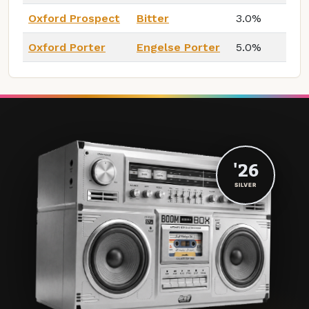
Oxford Prospect
Bitter
3.0%
Oxford Porter
Engelse Porter
5.0%
'26
SILVER