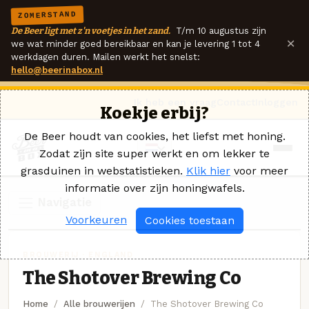
ZOMERSTAND
De Beer ligt met z'n voetjes in het zand.
T/m 10 augustus zijn
×
we wat minder goed bereikbaar en kan je levering 1 tot 4
werkdagen duren. Mailen werkt het snelst:
hello@beerinabox.nl
Ik heb een vraag
Contact
Inloggen
Koekje erbij?
De Beer houdt van cookies, het liefst met honing.
Zodat zijn site super werkt en om lekker te
grasduinen in webstatistieken.
Klik hier
voor meer
informatie over zijn honingwafels.
Navigatie
Voorkeuren
Cookies toestaan
BROUWERIJ · ENGLAND
The Shotover Brewing Co
Home
Alle brouwerijen
The Shotover Brewing Co