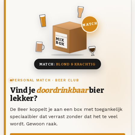
MATCH
DEZE MAAND
MIX
BOX
8 BIEREN
MATCH:
BLOND & KRACHTIG
PERSONAL MATCH · BEER CLUB
Vind je
doordrinkbaar
bier
lekker?
De Beer koppelt je aan een box met toegankelijk
speciaalbier dat verrast zonder dat het te veel
wordt. Gewoon raak.