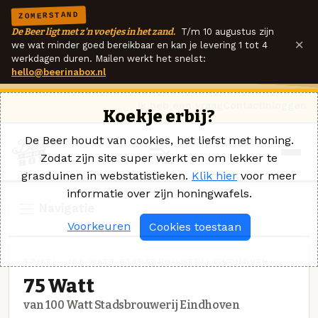
ZOMERSTAND
De Beer ligt met z'n voetjes in het zand.
T/m 10 augustus zijn
×
we wat minder goed bereikbaar en kan je levering 1 tot 4
werkdagen duren. Mailen werkt het snelst:
hello@beerinabox.nl
Ik heb een vraag
Contact
Inloggen
Koekje erbij?
De Beer houdt van cookies, het liefst met honing.
Zodat zijn site super werkt en om lekker te
grasduinen in webstatistieken.
Klik hier
voor meer
informatie over zijn honingwafels.
Navigatie
Voorkeuren
Cookies toestaan
TRIPEL · 100 WATT STADSBROUWERIJ EINDHOVEN
75 Watt
van 100 Watt Stadsbrouwerij Eindhoven