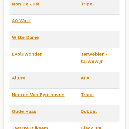
Non De Jus!
Tripel
40 Watt
Witte Dame
Evoluwonder
Tarwebier -
tarwewijn
Allure
APA
Heeren Van Eynthoven
Tripel
Oude Haas
Dubbel
Zwarte Bliksem
Black IPA