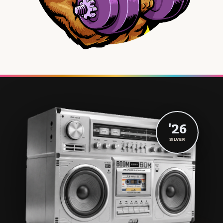
'26
SILVER