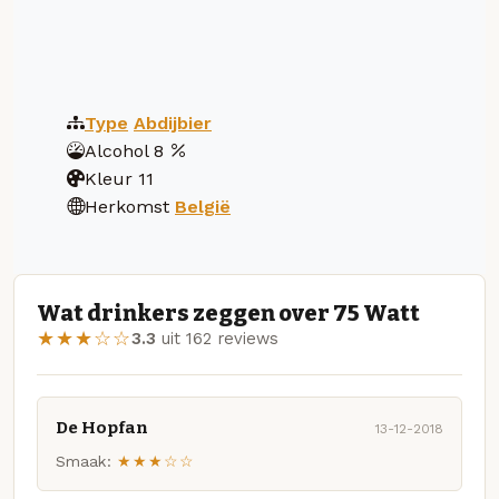
Type
Abdijbier
Alcohol
8
Kleur
11
Herkomst
België
Wat drinkers zeggen over 75 Watt
★★★☆☆
3.3
uit 162 reviews
De Hopfan
13-12-2018
Smaak:
★★★☆☆