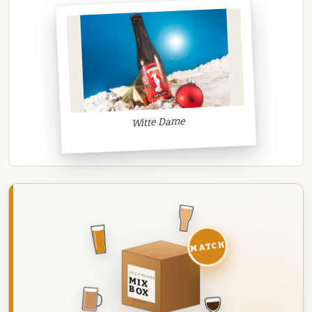
Witte Dame
MATCH
DEZE MAAND
MIX
BOX
8 BIEREN