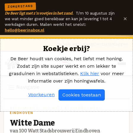
ZOMERSTAND
De Beer ligt met z'n voetjes in het zand.
T/m 10 augustus zijn
×
we wat minder goed bereikbaar en kan je levering 1 tot 4
werkdagen duren. Mailen werkt het snelst:
hello@beerinabox.nl
Ik heb een vraag
Contact
Inloggen
Koekje erbij?
De Beer houdt van cookies, het liefst met honing.
Zodat zijn site super werkt en om lekker te
grasduinen in webstatistieken.
Klik hier
voor meer
informatie over zijn honingwafels.
Navigatie
Voorkeuren
Cookies toestaan
SPECIAALBIER · 100 WATT STADSBROUWERIJ
EINDHOVEN
Witte Dame
van 100 Watt Stadsbrouwerij Eindhoven