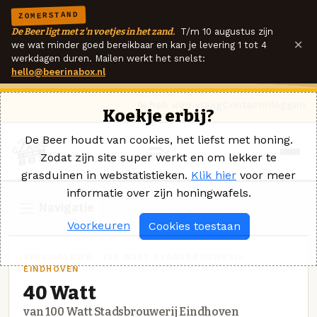
ZOMERSTAND
De Beer ligt met z'n voetjes in het zand.
T/m 10 augustus zijn
×
we wat minder goed bereikbaar en kan je levering 1 tot 4
werkdagen duren. Mailen werkt het snelst:
hello@beerinabox.nl
Ik heb een vraag
Contact
Inloggen
Koekje erbij?
De Beer houdt van cookies, het liefst met honing.
Zodat zijn site super werkt en om lekker te
grasduinen in webstatistieken.
Klik hier
voor meer
informatie over zijn honingwafels.
Navigatie
Voorkeuren
Cookies toestaan
SPECIAALBIER · 100 WATT STADSBROUWERIJ
EINDHOVEN
40 Watt
van 100 Watt Stadsbrouwerij Eindhoven