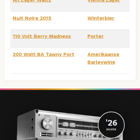
Nuit Noire 2015
Winterbier
110 Volt Berry Madness
Porter
200 Watt BA Tawny Port
Amerikaanse
Barleywine
'26
SILVER