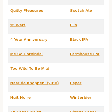
Quilty Pleasures
Scotch Ale
15 Watt
Pils
4 Year Anniversary
Black IPA
Me So Hornindal
Farmhouse IPA
Too Wild To Be Mild
Naar de Knoppen! (2018)
Lager
Nuit Noire
Winterbier
An Lager Waltz
Vienna Lager