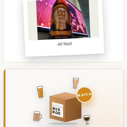
40 Watt
MATCH
DEZE MAAND
MIX
BOX
8 BIEREN