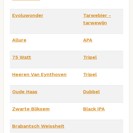
Evoluwonder
Tarwebier -
tarwewijn
Allure
APA
75 Watt
Tripel
Heeren Van Eynthoven
Tripel
Oude Haas
Dubbel
Zwarte Bliksem
Black IPA
Brabantsch Weissheit