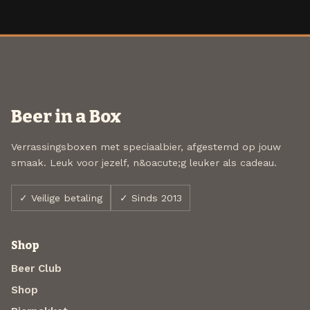
Beer in a Box
Verrassingsboxen met speciaalbier, afgestemd op jouw
smaak. Leuk voor jezelf, n&oacute;g leuker als cadeau.
✓ Veilige betaling
✓ Sinds 2013
Shop
Beer Club
Shop