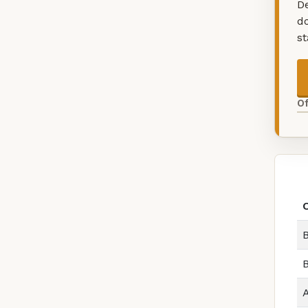
De
d
s
O
B