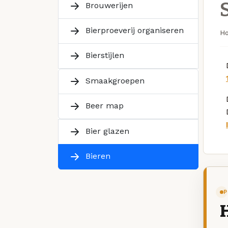
Brouwerijen
Bierproeverij organiseren
H
Bierstijlen
Smaakgroepen
Beer map
Bier glazen
Bieren
P
H