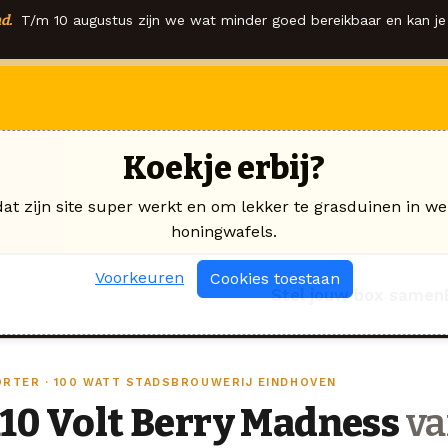
d.
T/m 10 augustus zijn we wat minder goed bereikbaar en kan je 
Koekje erbij?
dat zijn site super werkt en om lekker te grasduinen in we
honingwafels.
Voorkeuren
Cookies toestaan
Stel jouw box samen
ORTER · 100 WATT STADSBROUWERIJ EINDHOVEN
110 Volt Berry Madness
va