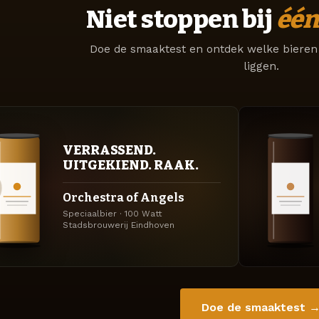
Niet stoppen bij
één
Doe de smaaktest en ontdek welke bieren 
liggen.
VERRASSEND.
UITGEKIEND. RAAK.
Orchestra of Angels
Speciaalbier · 100 Watt
Stadsbrouwerij Eindhoven
Doe de smaaktest 