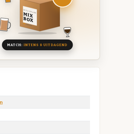
DEZE MAAND
MIX
BOX
8 BIEREN
MATCH:
INTENS & UITDAGEND
en