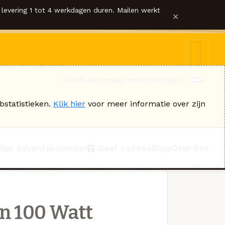
levering 1 tot 4 werkdagen duren. Mailen werkt
×
Ik heb een vraag
Contact
Inloggen
bstatistieken.
Klik hier
voor meer informatie over zijn
Bier adventskalender
Geef cadeau
Shop
Over Ons
n 100 Watt