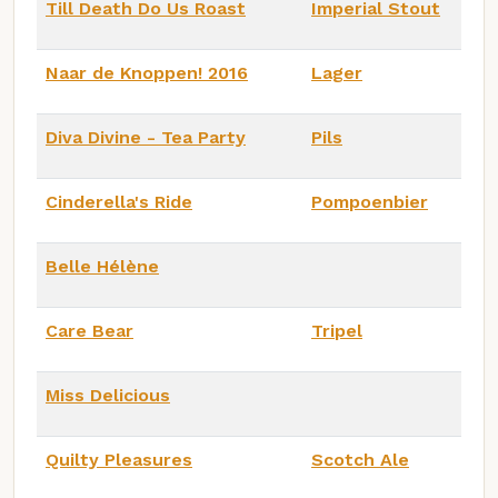
Till Death Do Us Roast
Imperial Stout
Naar de Knoppen! 2016
Lager
Diva Divine - Tea Party
Pils
Cinderella's Ride
Pompoenbier
Belle Hélène
Care Bear
Tripel
Miss Delicious
Quilty Pleasures
Scotch Ale