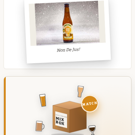
Non De Jus!
MATCH
DEZE MAAND
MIX
BOX
8 BIEREN