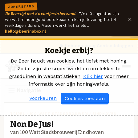
ZOMERSTAND
De Beer ligt met z'n voetjes in het zand.
T/m 10 augustus zijn
×
we wat minder goed bereikbaar en kan je levering 1 tot 4
werkdagen duren. Mailen werkt het snelst:
hello@beerinabox.nl
Ik heb een vraag
Contact
Inloggen
Koekje erbij?
De Beer houdt van cookies, het liefst met honing.
Zodat zijn site super werkt en om lekker te
grasduinen in webstatistieken.
Klik hier
voor meer
informatie over zijn honingwafels.
Navigatie
Voorkeuren
Cookies toestaan
TRIPEL · 100 WATT STADSBROUWERIJ EINDHOVEN
Non De Jus!
van 100 Watt Stadsbrouwerij Eindhoven