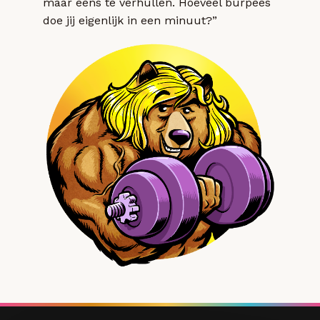
maar eens te verhullen. Hoeveel burpees
doe jij eigenlijk in een minuut?”