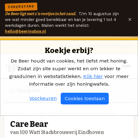
ZOMERSTAND
De Beer ligt met z'n voetjes in het zand.
T/m 10 augustus zijn
×
we wat minder goed bereikbaar en kan je levering 1 tot 4
werkdagen duren. Mailen werkt het snelst:
hello@beerinabox.nl
Ik heb een vraag
Contact
Inloggen
Koekje erbij?
De Beer houdt van cookies, het liefst met honing.
Zodat zijn site super werkt en om lekker te
grasduinen in webstatistieken.
Klik hier
voor meer
informatie over zijn honingwafels.
Navigatie
Voorkeuren
Cookies toestaan
TRIPEL · 100 WATT STADSBROUWERIJ EINDHOVEN
Care Bear
van 100 Watt Stadsbrouwerij Eindhoven