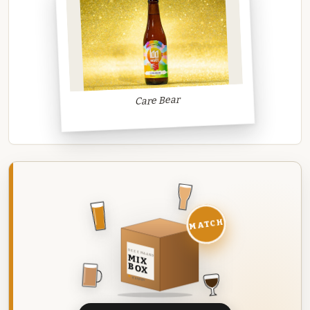
Care Bear
MATCH
DEZE MAAND
MIX
BOX
8 BIEREN