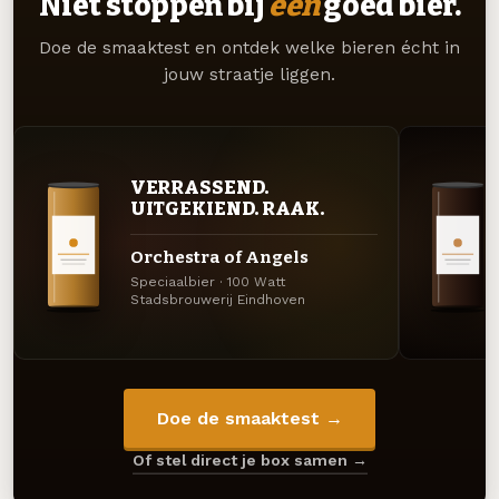
Niet stoppen bij
één
goed bier.
Doe de smaaktest en ontdek welke bieren écht in
jouw straatje liggen.
VERRASSEND.
UITGEKIEND. RAAK.
Orchestra of Angels
Speciaalbier · 100 Watt
Stadsbrouwerij Eindhoven
Doe de smaaktest →
Of stel direct je box samen →