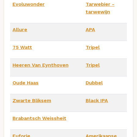
Evoluwonder
Tarwebier -
tarwewijn
Allure
APA
75 Watt
Tripel
Heeren Van Eynthoven
Tripel
Oude Haas
Dubbel
Zwarte Bliksem
Black IPA
Brabantsch Weissheit
Euforie
Amerikaanse