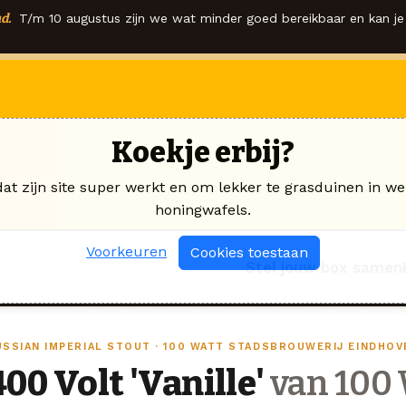
d.
T/m 10 augustus zijn we wat minder goed bereikbaar en kan je 
Koekje erbij?
dat zijn site super werkt en om lekker te grasduinen in we
honingwafels.
Voorkeuren
Cookies toestaan
Stel jouw box samen
USSIAN IMPERIAL STOUT · 100 WATT STADSBROUWERIJ EINDHOV
400 Volt 'Vanille'
van 100 