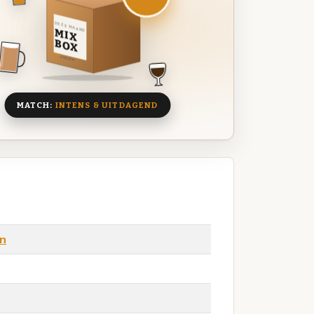
DEZE MAAND
MIX
BOX
8 BIEREN
MATCH:
INTENS & UITDAGEND
en