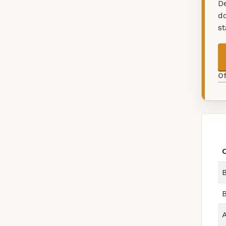
De
d
s
O
O
B