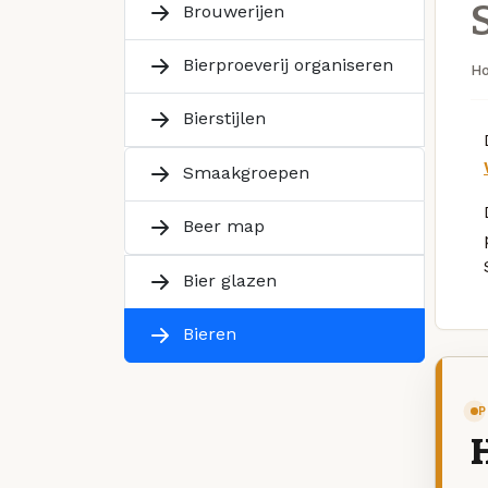
Brouwerijen
Bierproeverij organiseren
H
Bierstijlen
Smaakgroepen
Beer map
Bier glazen
Bieren
P
H