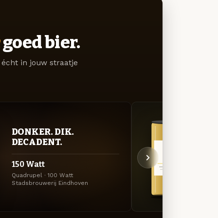
goed bier.
écht in jouw straatje
DONKER. DIK.
GOU
DECADENT.
ZAC
150 Watt
Non 
Quadrupel · 100 Watt
Tripel
Stadsbrouwerij Eindhoven
Eindho