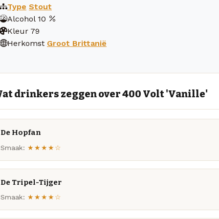
Type
Stout
Alcohol
10
Kleur
79
Herkomst
Groot Brittanië
at drinkers zeggen over 400 Volt 'Vanille'
De Hopfan
Smaak:
★★★★☆
De Tripel-Tijger
Smaak:
★★★★☆