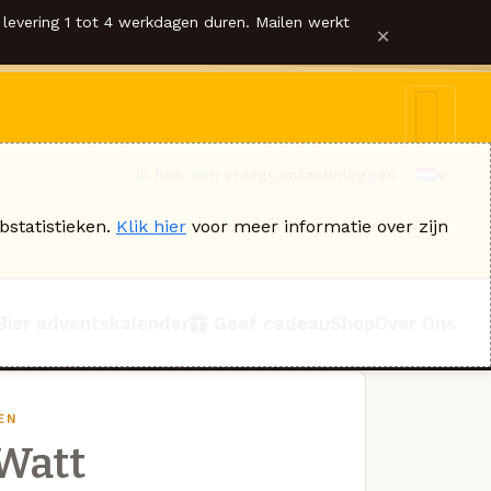
levering 1 tot 4 werkdagen duren. Mailen werkt
×
Ik heb een vraag
Contact
Inloggen
bstatistieken.
Klik hier
voor meer informatie over zijn
Bier adventskalender
Geef cadeau
Shop
Over Ons
EN
Watt