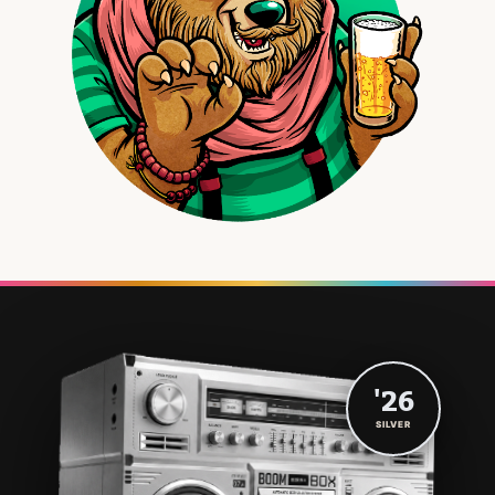
'26
SILVER