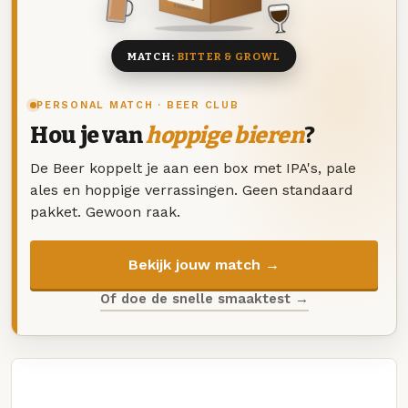
8 BIEREN
MATCH:
BITTER & GROWL
PERSONAL MATCH · BEER CLUB
Hou je van
hoppige bieren
?
De Beer koppelt je aan een box met IPA's, pale
ales en hoppige verrassingen. Geen standaard
pakket. Gewoon raak.
Bekijk jouw match →
Of doe de snelle smaaktest →