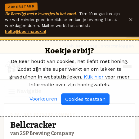
ZOMERSTAND
De Beer ligt met z'n voetjes in het zand.
T/m 10 augustus zijn
×
we wat minder goed bereikbaar en kan je levering 1 tot 4
werkdagen duren. Mailen werkt het snelst:
hello@beerinabox.nl
Ik heb een vraag
Contact
Inloggen
Koekje erbij?
De Beer houdt van cookies, het liefst met honing.
Zodat zijn site super werkt en om lekker te
grasduinen in webstatistieken.
Klik hier
voor meer
informatie over zijn honingwafels.
Navigatie
Voorkeuren
Cookies toestaan
DIPA · 2SP BREWING COMPANY
Bellcracker
van 2SP Brewing Company