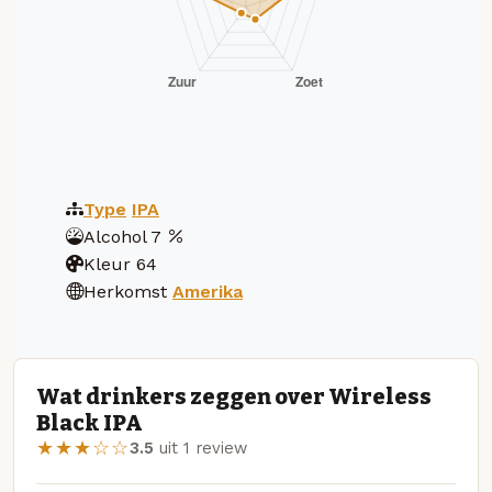
Type
IPA
Alcohol
7
Kleur
64
Herkomst
Amerika
Wat drinkers zeggen over Wireless
Black IPA
★★★☆☆
3.5
uit 1 review