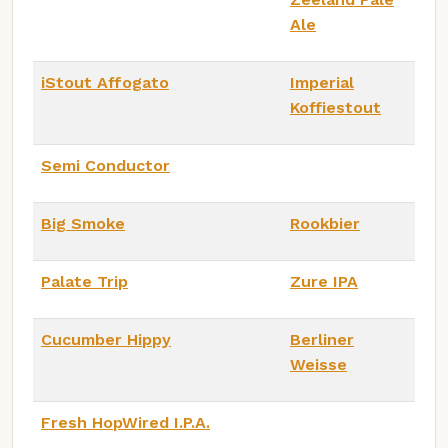
Ale
iStout Affogato
Imperial
Koffiestout
Semi Conductor
Big Smoke
Rookbier
Palate Trip
Zure IPA
Cucumber Hippy
Berliner
Weisse
Fresh HopWired I.P.A.