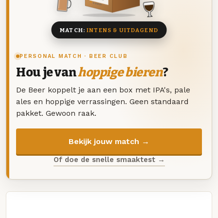
8 BIEREN
MATCH:
INTENS & UITDAGEND
PERSONAL MATCH · BEER CLUB
Hou je van
hoppige bieren
?
De Beer koppelt je aan een box met IPA's, pale
ales en hoppige verrassingen. Geen standaard
pakket. Gewoon raak.
Bekijk jouw match →
Of doe de snelle smaaktest →