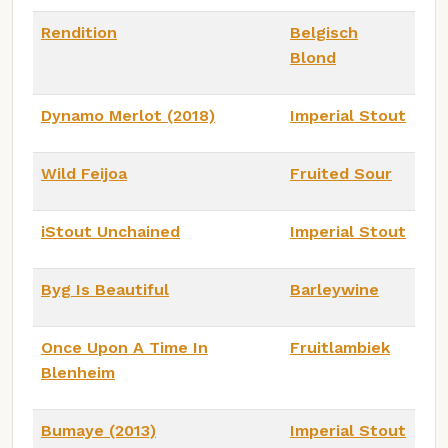
Rendition
Belgisch
Blond
Dynamo Merlot (2018)
Imperial Stout
Wild Feijoa
Fruited Sour
iStout Unchained
Imperial Stout
Byg Is Beautiful
Barleywine
Once Upon A Time In
Fruitlambiek
Blenheim
Bumaye (2013)
Imperial Stout