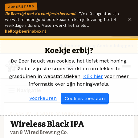
ZOMERSTAND
De Beer ligt met z'n voetjes in het zand.
T/m 10 augustus zijn
×
we wat minder goed bereikbaar en kan je levering 1 tot 4
werkdagen duren. Mailen werkt het snelst:
hello@beerinabox.nl
Ik heb een vraag
Contact
Inloggen
Koekje erbij?
De Beer houdt van cookies, het liefst met honing.
Zodat zijn site super werkt en om lekker te
grasduinen in webstatistieken.
Klik hier
voor meer
informatie over zijn honingwafels.
Navigatie
Voorkeuren
Cookies toestaan
BLACK IPA · 8 WIRED BREWING CO.
Wireless Black IPA
van 8 Wired Brewing Co.