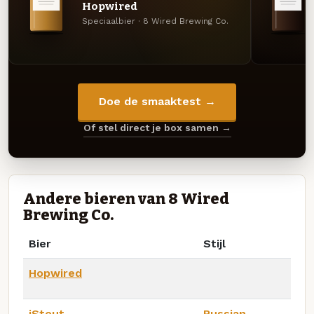
Hopwired
Speciaalbier · 8 Wired Brewing Co.
Doe de smaaktest →
Of stel direct je box samen →
Andere bieren van 8 Wired
Brewing Co.
Bier
Stijl
Hopwired
iStout
Russian