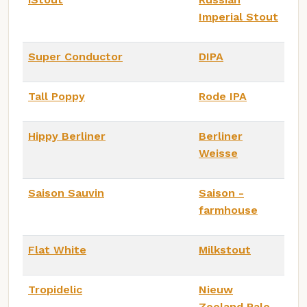
Imperial Stout
Super Conductor
DIPA
Tall Poppy
Rode IPA
Hippy Berliner
Berliner
Weisse
Saison Sauvin
Saison -
farmhouse
Flat White
Milkstout
Tropidelic
Nieuw
Zeeland Pale