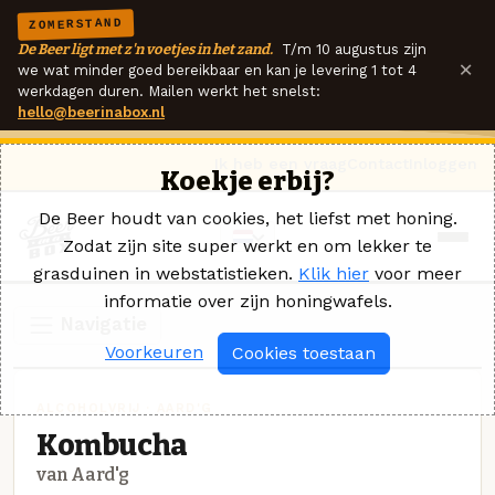
ZOMERSTAND
De Beer ligt met z'n voetjes in het zand.
T/m 10 augustus zijn
×
we wat minder goed bereikbaar en kan je levering 1 tot 4
werkdagen duren. Mailen werkt het snelst:
hello@beerinabox.nl
Ik heb een vraag
Contact
Inloggen
Koekje erbij?
De Beer houdt van cookies, het liefst met honing.
Zodat zijn site super werkt en om lekker te
grasduinen in webstatistieken.
Klik hier
voor meer
informatie over zijn honingwafels.
Navigatie
Voorkeuren
Cookies toestaan
ALCOHOLVRIJ · AARD'G
Kombucha
van Aard'g