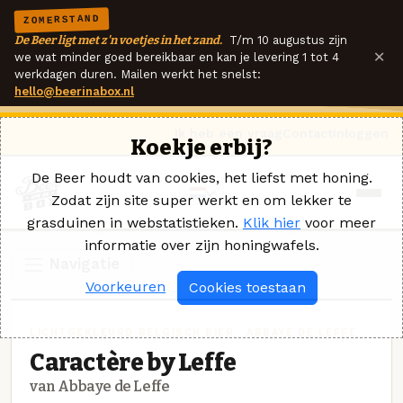
ZOMERSTAND
De Beer ligt met z'n voetjes in het zand.
T/m 10 augustus zijn
×
we wat minder goed bereikbaar en kan je levering 1 tot 4
werkdagen duren. Mailen werkt het snelst:
hello@beerinabox.nl
Ik heb een vraag
Contact
Inloggen
Koekje erbij?
De Beer houdt van cookies, het liefst met honing.
Zodat zijn site super werkt en om lekker te
grasduinen in webstatistieken.
Klik hier
voor meer
informatie over zijn honingwafels.
Navigatie
Voorkeuren
Cookies toestaan
LICHTGEKLEURD BELGISCH BIER · ABBAYE DE LEFFE
Caractère by Leffe
van Abbaye de Leffe