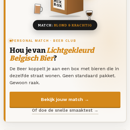
MIX
BOX
8 BIEREN
MATCH:
BLOND & KRACHTIG
PERSONAL MATCH · BEER CLUB
Hou je van
Lichtgekleurd
Belgisch Bier
?
De Beer koppelt je aan een box met bieren die in
dezelfde straat wonen. Geen standaard pakket.
Gewoon raak.
Bekijk jouw match →
Of doe de snelle smaaktest →