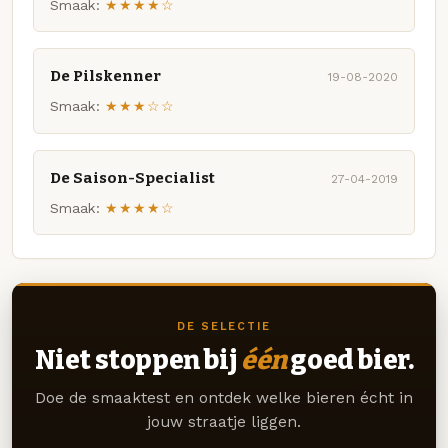
Smaak:
★★★★☆
De Pilskenner
19-08-2020
Smaak:
★★★☆☆
De Saison-Specialist
27-04-2019
Smaak:
★★★★☆
DE SELECTIE
Niet stoppen bij
één
goed bier.
Doe de smaaktest en ontdek welke bieren écht in
jouw straatje liggen.