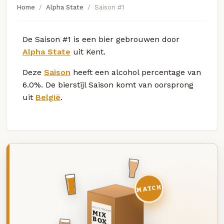
Home
Alpha State
Saison #1
De Saison #1 is een bier gebrouwen door
Alpha State
uit Kent.
Deze
Saison
heeft een alcohol percentage van
6.0%. De bierstijl Saison komt van oorsprong
uit
België
.
MATCH
DEZE MAAND
MIX
BOX