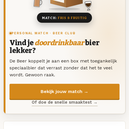
8 BIEREN
MATCH:
FRIS & FRUITIG
PERSONAL MATCH · BEER CLUB
Vind je
doordrinkbaar
bier
lekker?
De Beer koppelt je aan een box met toegankelijk
speciaalbier dat verrast zonder dat het te veel
wordt. Gewoon raak.
Bekijk jouw match →
Of doe de snelle smaaktest →