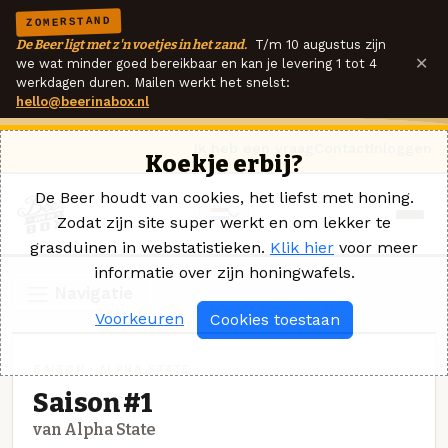
ZOMERSTAND
De Beer ligt met z'n voetjes in het zand.
T/m 10 augustus zijn
×
we wat minder goed bereikbaar en kan je levering 1 tot 4
werkdagen duren. Mailen werkt het snelst:
hello@beerinabox.nl
Ik heb een vraag
Contact
Inloggen
Koekje erbij?
De Beer houdt van cookies, het liefst met honing.
Zodat zijn site super werkt en om lekker te
grasduinen in webstatistieken.
Klik hier
voor meer
informatie over zijn honingwafels.
Navigatie
Voorkeuren
Cookies toestaan
SAISON · ALPHA STATE
Saison #1
van Alpha State