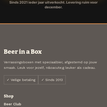
Sinds 2021 ieder jaar uitverkocht. Levering ruim voor
december.
Beer in a Box
Verrassingsboxen met speciaalbier, afgestemd op jouw
smaak. Leuk voor jezelf, n&oacute;g leuker als cadeau.
✓ Veilige betaling
✓ Sinds 2013
Shop
Beer Club