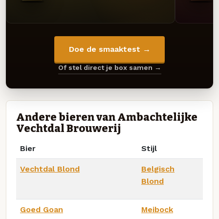
Doe de smaaktest →
Of stel direct je box samen →
Andere bieren van Ambachtelijke
Vechtdal Brouwerij
Bier
Stijl
Vechtdal Blond
Belgisch
Blond
Goed Goan
Meibock