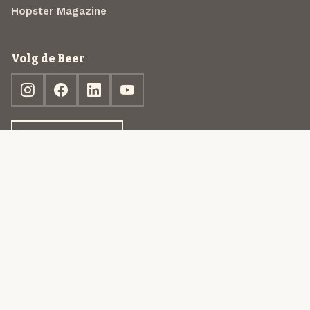
Hopster Magazine
Volg de Beer
Ontdek jouw box
© 2013-2026 Beer in a Box BV