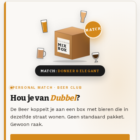
MATCH
DEZE MAAND
MIX
BOX
8 BIEREN
MATCH:
DONKER & ELEGANT
PERSONAL MATCH · BEER CLUB
Hou je van
Dubbel
?
De Beer koppelt je aan een box met bieren die in
dezelfde straat wonen. Geen standaard pakket.
Gewoon raak.