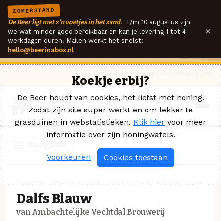
ZOMERSTAND
De Beer ligt met z'n voetjes in het zand.
T/m 10 augustus zijn
×
we wat minder goed bereikbaar en kan je levering 1 tot 4
werkdagen duren. Mailen werkt het snelst:
hello@beerinabox.nl
Ik heb een vraag
Contact
Inloggen
Koekje erbij?
De Beer houdt van cookies, het liefst met honing.
Zodat zijn site super werkt en om lekker te
grasduinen in webstatistieken.
Klik hier
voor meer
informatie over zijn honingwafels.
Navigatie
Voorkeuren
Cookies toestaan
DUBBEL · AMBACHTELIJKE VECHTDAL BROUWERIJ
Dalfs Blauw
van Ambachtelijke Vechtdal Brouwerij