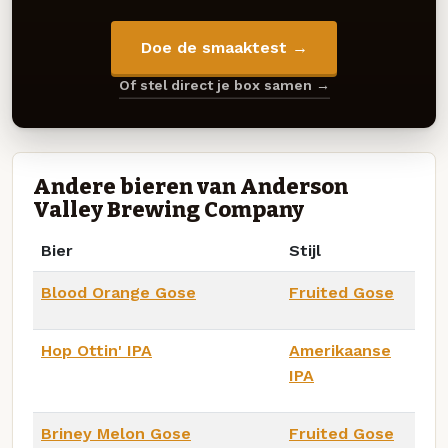
Doe de smaaktest →
Of stel direct je box samen →
Andere bieren van Anderson
Valley Brewing Company
Bier
Stijl
Blood Orange Gose
Fruited Gose
Hop Ottin' IPA
Amerikaanse
IPA
Briney Melon Gose
Fruited Gose