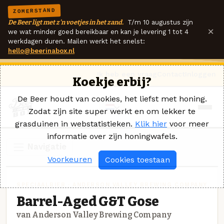
ZOMERSTAND
De Beer ligt met z'n voetjes in het zand.
T/m 10 augustus zijn
×
we wat minder goed bereikbaar en kan je levering 1 tot 4
werkdagen duren. Mailen werkt het snelst:
hello@beerinabox.nl
Ik heb een vraag
Contact
Inloggen
Koekje erbij?
De Beer houdt van cookies, het liefst met honing.
Zodat zijn site super werkt en om lekker te
grasduinen in webstatistieken.
Klik hier
voor meer
informatie over zijn honingwafels.
Navigatie
Voorkeuren
Cookies toestaan
SPECIAALBIER · ANDERSON VALLEY BREWING COMPANY
Barrel-Aged G&T Gose
van Anderson Valley Brewing Company