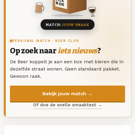
MIX
BOX
8 BIEREN
MATCH:
JOUW SMAAK
PERSONAL MATCH · BEER CLUB
Op zoek naar
iets nieuws
?
De Beer koppelt je aan een box met bieren die in
dezelfde straat wonen. Geen standaard pakket.
Gewoon raak.
Bekijk jouw match →
Of doe de snelle smaaktest →