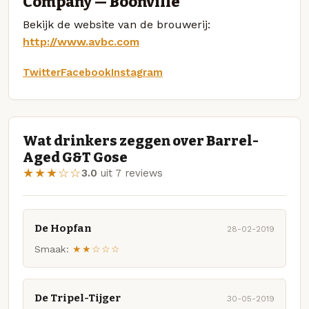
Company — Boonville
Bekijk de website van de brouwerij:
http://www.avbc.com
Twitter
Facebook
Instagram
Wat drinkers zeggen over Barrel-
Aged G&T Gose
★★★☆☆
3.0
uit 7 reviews
De Hopfan
28-02-2019
Smaak:
★★☆☆☆
De Tripel-Tijger
30-05-2019