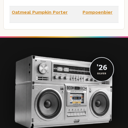
Oatmeal Pumpkin Porter
Pompoenbier
'26
SILVER