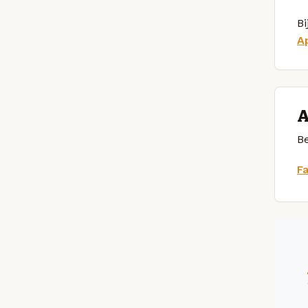
Bi
A
A
Be
F