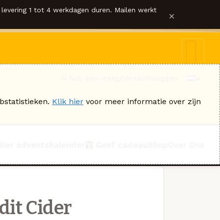
levering 1 tot 4 werkdagen duren. Mailen werkt
×
Ik heb een vraag
Contact
Inloggen
bstatistieken.
Klik hier
voor meer informatie over zijn
Bier adventskalender
Geef cadeau
Shop
Over Ons
it Cider