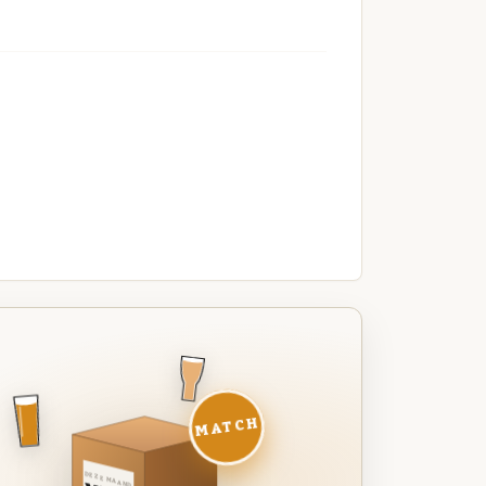
MATCH
DEZE MAAND