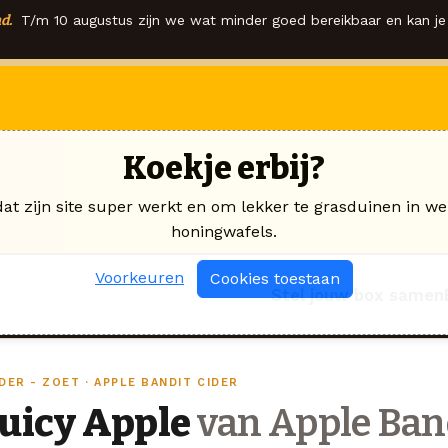
d.
T/m 10 augustus zijn we wat minder goed bereikbaar en kan je 
Koekje erbij?
dat zijn site super werkt en om lekker te grasduinen in we
honingwafels.
Voorkeuren
Cookies toestaan
Stel jouw box samen
DER - ZOET · APPLE BANDIT CIDER
Juicy Apple
van Apple Band