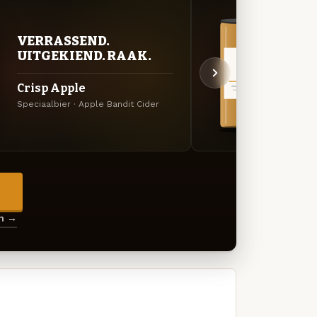
VERRASSEND.
VER
UITGEKIEND. RAAK.
UIT
Crisp Apple
Rasp
Speciaalbier · Apple Bandit Cider
Cider 
→
en →