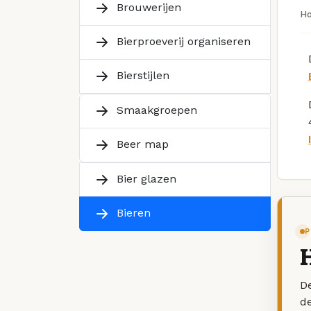
Brouwerijen
H
Bierproeverij organiseren
Bierstijlen
Smaakgroepen
Beer map
Bier glazen
Bieren
P
De
d