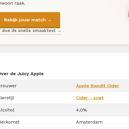
ewoon raak.
Bekijk jouw match →
f doe de snelle smaaktest →
Over de Juicy Apple
Brouwer
Apple Bandit Cider
ierstijl
Cider - zoet
Alcohol
4.0%
Herkomst
Amsterdam