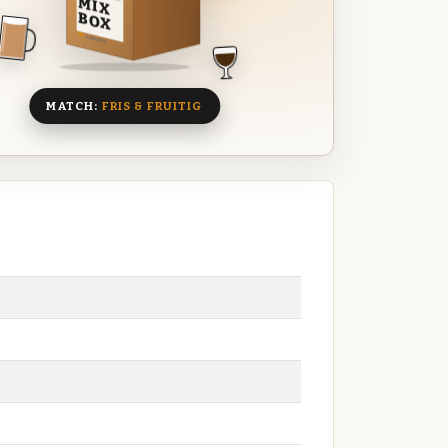
MIX
BOX
8 BIEREN
MATCH:
FRIS & FRUITIG