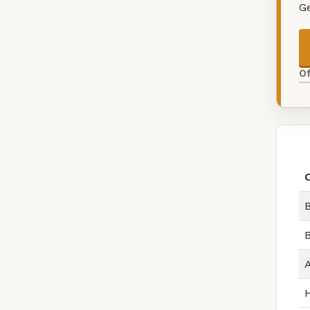
G
O
B