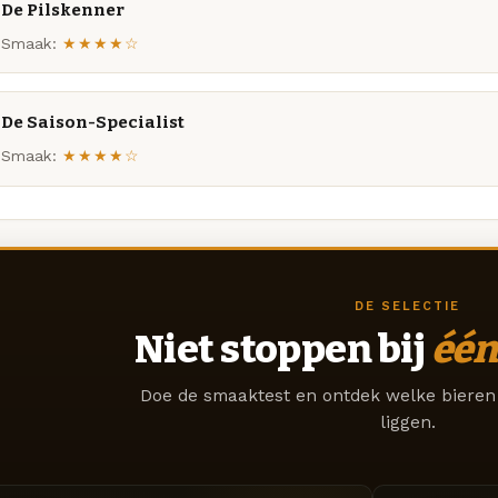
De Pilskenner
Smaak:
★★★★☆
De Saison-Specialist
Smaak:
★★★★☆
DE SELECTIE
Niet stoppen bij
één
Doe de smaaktest en ontdek welke bieren 
liggen.