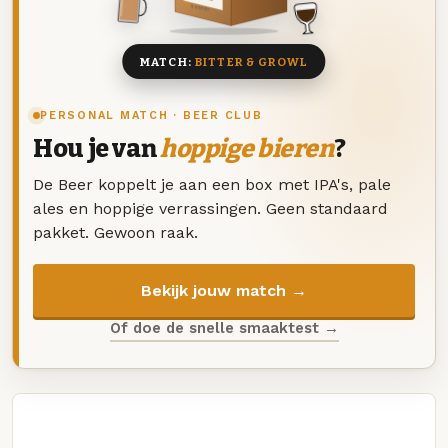
8 BIEREN
MATCH:
BITTER & GROWL
PERSONAL MATCH · BEER CLUB
Hou je van
hoppige bieren
?
De Beer koppelt je aan een box met IPA's, pale
ales en hoppige verrassingen. Geen standaard
pakket. Gewoon raak.
Bekijk jouw match →
Of doe de snelle smaaktest →