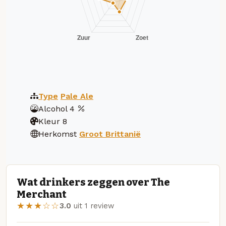
Type
Pale Ale
Alcohol
4
Kleur
8
Herkomst
Groot Brittanië
Wat drinkers zeggen over The
Merchant
★★★☆☆
3.0
uit 1 review