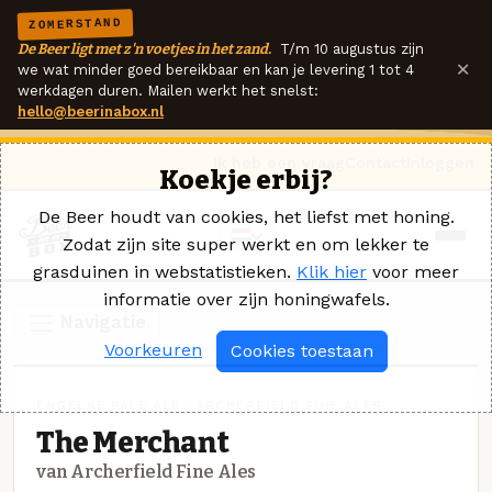
ZOMERSTAND
De Beer ligt met z'n voetjes in het zand.
T/m 10 augustus zijn
×
we wat minder goed bereikbaar en kan je levering 1 tot 4
werkdagen duren. Mailen werkt het snelst:
hello@beerinabox.nl
Ik heb een vraag
Contact
Inloggen
Koekje erbij?
De Beer houdt van cookies, het liefst met honing.
Zodat zijn site super werkt en om lekker te
grasduinen in webstatistieken.
Klik hier
voor meer
informatie over zijn honingwafels.
Navigatie
Voorkeuren
Cookies toestaan
ENGELSE PALE ALE · ARCHERFIELD FINE ALES
The Merchant
van Archerfield Fine Ales