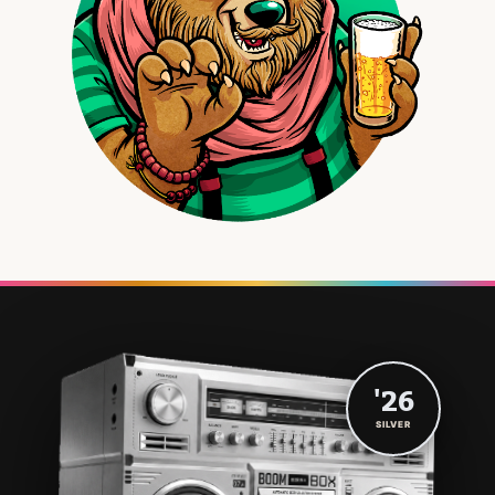
'26
SILVER