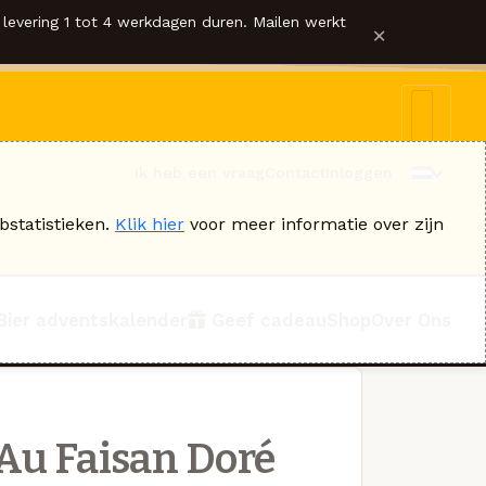
levering 1 tot 4 werkdagen duren. Mailen werkt
×
Ik heb een vraag
Contact
Inloggen
bstatistieken.
Klik hier
voor meer informatie over zijn
Bier adventskalender
Geef cadeau
Shop
Over Ons
Au Faisan Doré