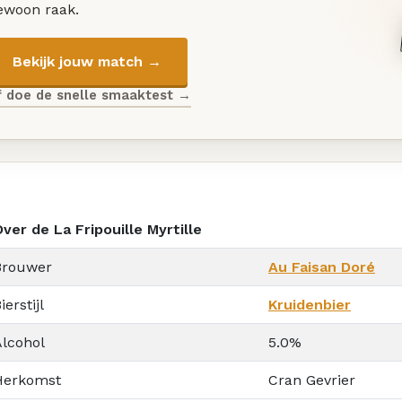
ewoon raak.
Bekijk jouw match →
f doe de snelle smaaktest →
ver de La Fripouille Myrtille
Brouwer
Au Faisan Doré
ierstijl
Kruidenbier
Alcohol
5.0%
Herkomst
Cran Gevrier