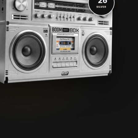
'26
SILVER