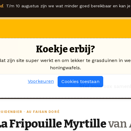
d.
T/m 10 augustus zijn we wat minder goed bereikbaar en kan je 
Koekje erbij?
dat zijn site super werkt en om lekker te grasduinen in we
honingwafels.
Voorkeuren
Cookies toestaan
Stel jouw box samen
UIDENBIER · AU FAISAN DORÉ
La Fripouille Myrtille
van 