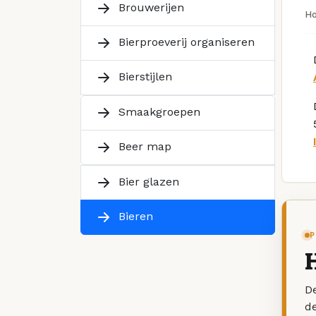
Brouwerijen
H
Bierproeverij organiseren
Bierstijlen
Smaakgroepen
Beer map
Bier glazen
Bieren
P
De
d