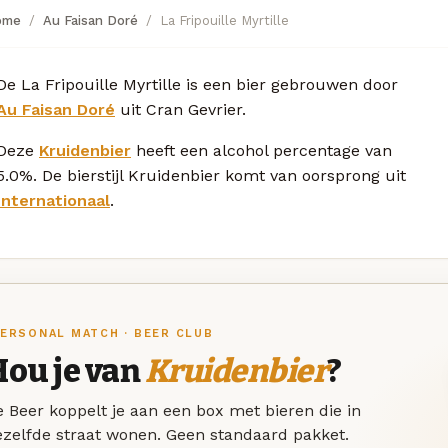
ome
Au Faisan Doré
La Fripouille Myrtille
De La Fripouille Myrtille is een bier gebrouwen door
Au Faisan Doré
uit Cran Gevrier.
Deze
Kruidenbier
heeft een alcohol percentage van
5.0%. De bierstijl Kruidenbier komt van oorsprong uit
Internationaal
.
ERSONAL MATCH · BEER CLUB
Hou je van
Kruidenbier
?
 Beer koppelt je aan een box met bieren die in
ezelfde straat wonen. Geen standaard pakket.