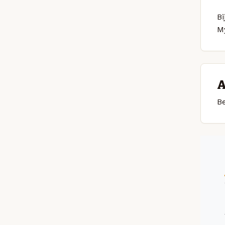
Bi
My
A
Be