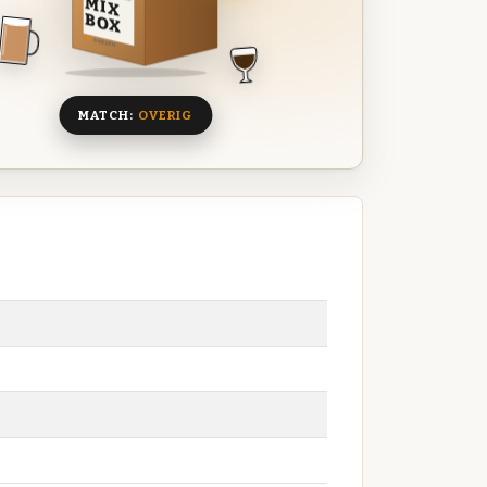
MIX
BOX
8 BIEREN
MATCH:
OVERIG