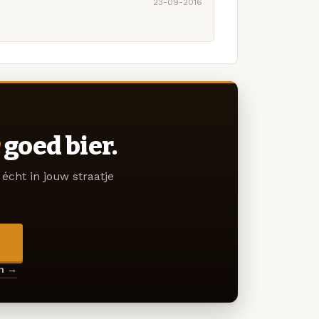
23-09-2016
goed bier.
écht in jouw straatje
→
en →