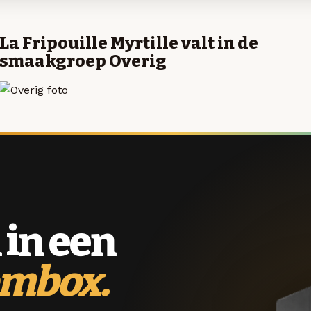
La Fripouille Myrtille valt in de
smaakgroep Overig
 in een
ombox.