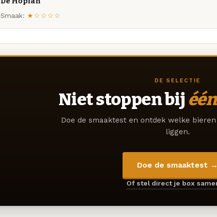
De Hopfan
Smaak:
★☆☆☆☆
DE SELECTIE
Niet stoppen bij
één
Doe de smaaktest en ontdek welke bieren 
liggen.
Doe de smaaktest 
Of stel direct je box sam