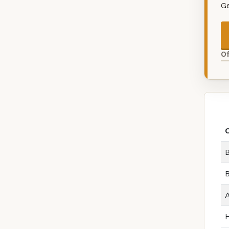
G
O
O
B