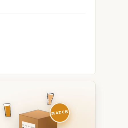
MATCH
DEZE MAAND