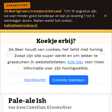
ZOMERSTAND
De Beer ligt met z'n voetjes in het zand.
T/m 10 augustus zijn
×
we wat minder goed bereikbaar en kan je levering 1 tot 4
werkdagen duren. Mailen werkt het snelst:
hello@beerinabox.nl
Ik heb een vraag
Contact
Inloggen
Koekje erbij?
De Beer houdt van cookies, het liefst met honing.
Zodat zijn site super werkt en om lekker te
grasduinen in webstatistieken.
Klik hier
voor meer
informatie over zijn honingwafels.
Navigatie
Voorkeuren
Cookies toestaan
LAGER · AXES CASTELLUM KLOOSTERBIER
Pale-ale Ish
van Axes Castellum Kloosterbier