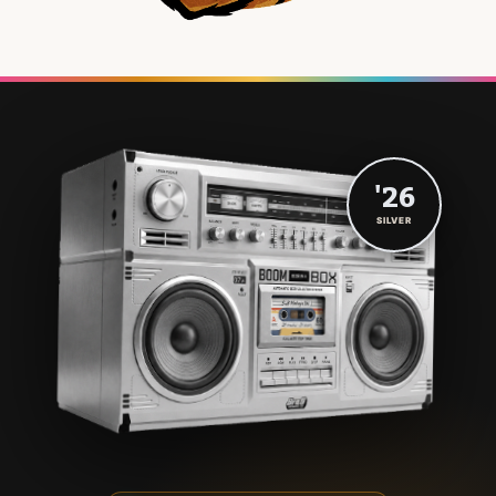
'26
SILVER