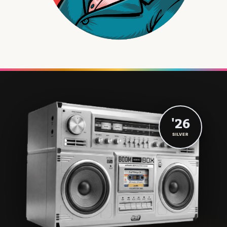
'26
SILVER