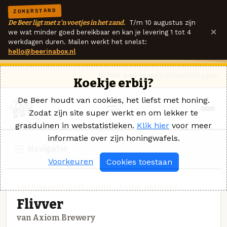
ZOMERSTAND
De Beer ligt met z'n voetjes in het zand.
T/m 10 augustus zijn
×
we wat minder goed bereikbaar en kan je levering 1 tot 4
werkdagen duren. Mailen werkt het snelst:
hello@beerinabox.nl
Ik heb een vraag
Contact
Inloggen
Koekje erbij?
De Beer houdt van cookies, het liefst met honing.
Zodat zijn site super werkt en om lekker te
grasduinen in webstatistieken.
Klik hier
voor meer
informatie over zijn honingwafels.
Navigatie
Voorkeuren
Cookies toestaan
AMERIKAANSE BARLEYWINE · AXIOM BREWERY
Flivver
van Axiom Brewery