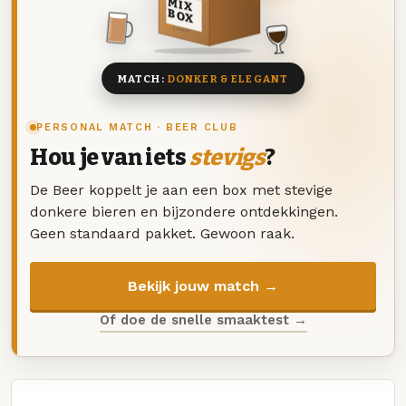
MIX
BOX
8 BIEREN
MATCH:
DONKER & ELEGANT
PERSONAL MATCH · BEER CLUB
Hou je van iets
stevigs
?
De Beer koppelt je aan een box met stevige
donkere bieren en bijzondere ontdekkingen.
Geen standaard pakket. Gewoon raak.
Bekijk jouw match →
Of doe de snelle smaaktest →