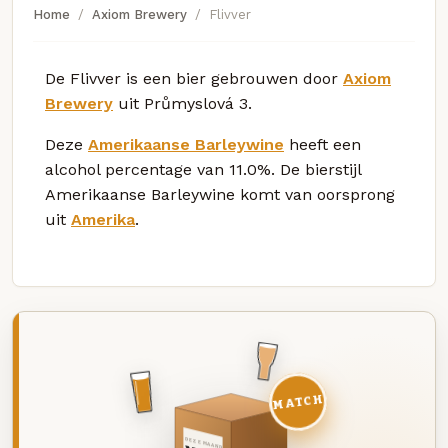
Home
Axiom Brewery
Flivver
De Flivver is een bier gebrouwen door
Axiom
Brewery
uit Průmyslová 3.
Deze
Amerikaanse Barleywine
heeft een
alcohol percentage van 11.0%. De bierstijl
Amerikaanse Barleywine komt van oorsprong
uit
Amerika
.
MATCH
DEZE MAAND