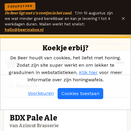
ZOMERSTAND
De Beer ligt met z'n voetjes in het zand.
T/m 10 augustus zijn
×
we wat minder goed bereikbaar en kan je levering 1 tot 4
werkdagen duren. Mailen werkt het snelst:
hello@beerinabox.nl
Ik heb een vraag
Contact
Inloggen
Koekje erbij?
De Beer houdt van cookies, het liefst met honing.
Zodat zijn site super werkt en om lekker te
grasduinen in webstatistieken.
Klik hier
voor meer
informatie over zijn honingwafels.
Navigatie
Voorkeuren
Cookies toestaan
NIEUW ZEELAND PALE ALE · AZIMUT BRASSERIE
BDX Pale Ale
van Azimut Brasserie