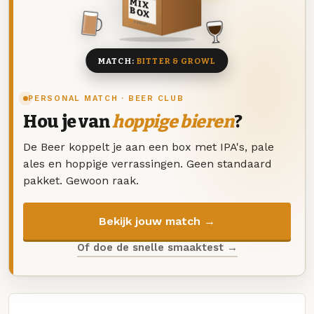
MIX
BOX
8 BIEREN
MATCH:
BITTER & GROWL
PERSONAL MATCH · BEER CLUB
Hou je van
hoppige bieren
?
De Beer koppelt je aan een box met IPA's, pale
ales en hoppige verrassingen. Geen standaard
pakket. Gewoon raak.
Bekijk jouw match →
Of doe de snelle smaaktest →