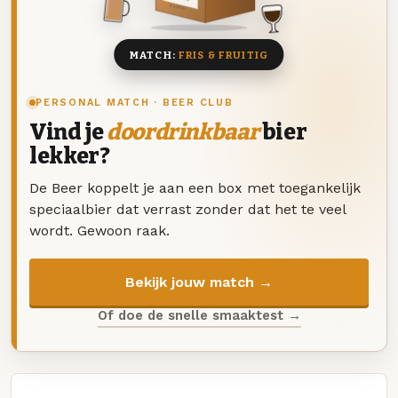
8 BIEREN
MATCH:
FRIS & FRUITIG
PERSONAL MATCH · BEER CLUB
Vind je
doordrinkbaar
bier
lekker?
De Beer koppelt je aan een box met toegankelijk
speciaalbier dat verrast zonder dat het te veel
wordt. Gewoon raak.
Bekijk jouw match →
Of doe de snelle smaaktest →