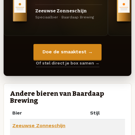
Zeeuwse Zonneschijn
Speciaalbier · Baardaap Brewing
Doe de smaaktest →
Of stel direct je box samen →
Andere bieren van Baardaap
Brewing
Bier
Stijl
Zeeuwse Zonneschijn