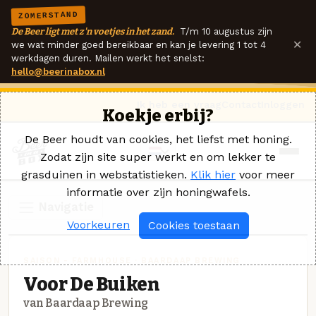
ZOMERSTAND
De Beer ligt met z'n voetjes in het zand.
T/m 10 augustus zijn
×
we wat minder goed bereikbaar en kan je levering 1 tot 4
werkdagen duren. Mailen werkt het snelst:
hello@beerinabox.nl
Ik heb een vraag
Contact
Inloggen
Koekje erbij?
De Beer houdt van cookies, het liefst met honing.
Zodat zijn site super werkt en om lekker te
grasduinen in webstatistieken.
Klik hier
voor meer
informatie over zijn honingwafels.
Navigatie
Voorkeuren
Cookies toestaan
SAISON - FARMHOUSE · BAARDAAP BREWING
Voor De Buiken
van Baardaap Brewing