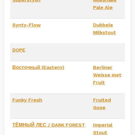
Pale Ale
Synty-Flow
Dubbele
Milkstout
DOPE
Восточный (Eastern)
Berliner
Weisse met
Fruit
Funky Fresh
Fruited
Gose
ТЁМНЫЙ ЛЕС / DARK FOREST
Imperial
Stout