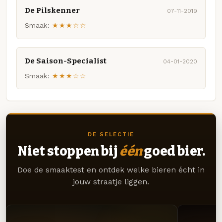
De Pilskenner
07-11-2019
Smaak:
★★★☆☆
De Saison-Specialist
04-01-2020
Smaak:
★★★☆☆
DE SELECTIE
Niet stoppen bij
één
goed bier.
Doe de smaaktest en ontdek welke bieren écht in
jouw straatje liggen.