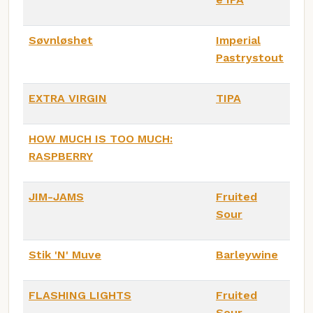
Søvnløshet
Imperial
Pastrystout
EXTRA VIRGIN
TIPA
HOW MUCH IS TOO MUCH:
RASPBERRY
JIM-JAMS
Fruited
Sour
Stik 'N' Muve
Barleywine
FLASHING LIGHTS
Fruited
Sour