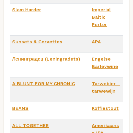
Slam Harder
Imperial
Baltic
Porter
Sunsets & Corvettes
APA
Ленинградец (Leningradets)
Engelse
Barleywine
A BLUNT FOR MY CHRONIC
Tarwebier -
tarwewijn
BEANS
Koffiestout
ALL TOGETHER
Amerikaans
e IPA