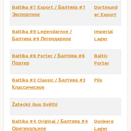
Baltika #7 Export / Балтика #7
Dortmund
Экспортное
er Export
Baltika #9 Legendarnoe /
Imperial
Балтика #9 Легендарное
Lager
Baltika #6 Porter / Балтика #6
Baltic
Портер
Porter
Baltika #3 Classic / Балтика #3
Pils
Классическое
Žatecký Gus Světlý
Baltika #4 Original / Балтика #4
Donkere
Оригинальное
Lager