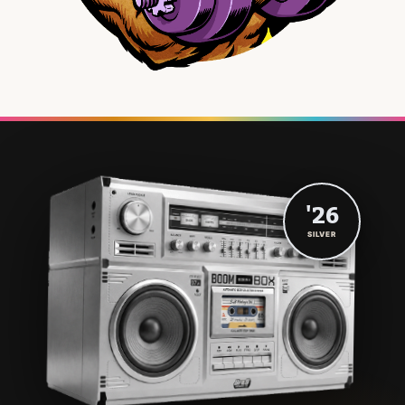
'26
SILVER