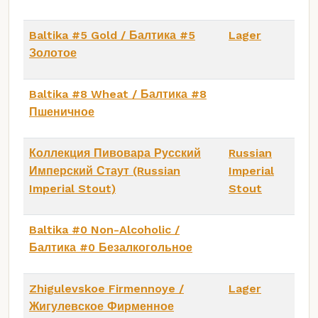
Baltika #5 Gold / Балтика #5
Lager
Золотое
Baltika #8 Wheat / Балтика #8
Пшеничное
Коллекция Пивовара Русский
Russian
Имперский Стаут (Russian
Imperial
Imperial Stout)
Stout
Baltika #0 Non-Alcoholic /
Балтика #0 Безалкогольное
Zhigulevskoe Firmennoye /
Lager
Жигулевское Фирменное