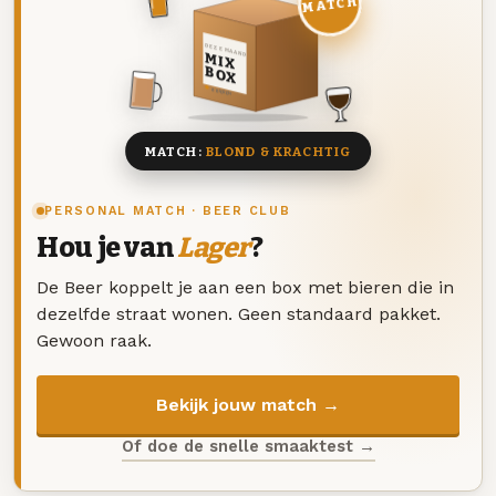
MATCH
DEZE MAAND
MIX
BOX
8 BIEREN
MATCH:
BLOND & KRACHTIG
PERSONAL MATCH · BEER CLUB
Hou je van
Lager
?
De Beer koppelt je aan een box met bieren die in
dezelfde straat wonen. Geen standaard pakket.
Gewoon raak.
Bekijk jouw match →
Of doe de snelle smaaktest →