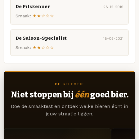
De Pilskenner
28-12-2019
Smaak:
★★☆☆☆
De Saison-Specialist
18-05-2021
Smaak:
★★☆☆☆
DE SELECTIE
Niet stoppen bij
één
goed bier.
Doe de smaaktest en ontdek welke bieren écht in
jouw straatje liggen.