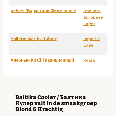
Velvet (Бархатное Фирменное)
Donkere
Europese
Lager
Boilermaker by Tuborg
Imperial
Lager
Хлебный Край Традиционный
Kvass
Baltika Cooler / Балтика
Кулер valt in de smaakgroep
Blond & Krachtig