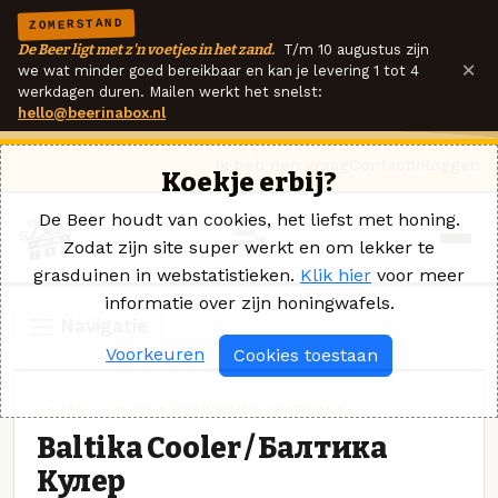
ZOMERSTAND
De Beer ligt met z'n voetjes in het zand.
T/m 10 augustus zijn
×
we wat minder goed bereikbaar en kan je levering 1 tot 4
werkdagen duren. Mailen werkt het snelst:
hello@beerinabox.nl
Ik heb een vraag
Contact
Inloggen
Koekje erbij?
De Beer houdt van cookies, het liefst met honing.
Zodat zijn site super werkt en om lekker te
grasduinen in webstatistieken.
Klik hier
voor meer
informatie over zijn honingwafels.
Navigatie
Voorkeuren
Cookies toestaan
LAGER · BALTIKA BREWERIES (БАЛТИКА)
Baltika Cooler / Балтика
Кулер