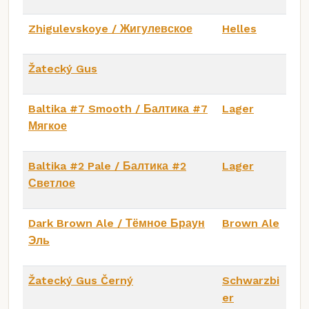
Zhigulevskoye / Жигулевское
Helles
Žatecký Gus
Baltika #7 Smooth / Балтика #7
Lager
Мягкое
Baltika #2 Pale / Балтика #2
Lager
Светлое
Dark Brown Ale / Тёмное Браун
Brown Ale
Эль
Žatecký Gus Černý
Schwarzbi
er