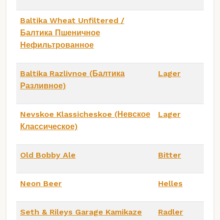
Baltika Wheat Unfiltered /
Балтика Пшеничное
Нефильтрованное
Baltika Razlivnoe (Балтика
Lager
Разливное)
Nevskoe Klassicheskoe (Невское
Lager
Классическое)
Old Bobby Ale
Bitter
Neon Beer
Helles
Seth & Rileys Garage Kamikaze
Radler