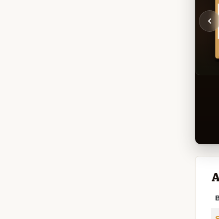
A
B
S