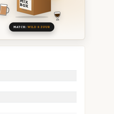
MIX
BOX
8 BIEREN
MATCH:
WILD & ZUUR