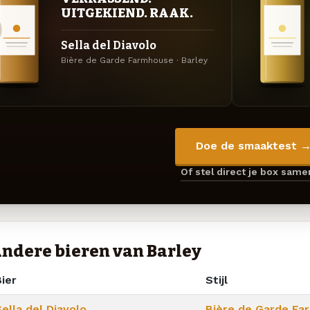
UITGEKIEND. RAAK.
Sella del Diavolo
Bière de Garde Farmhouse · Barley
Doe de smaaktest 
Of stel direct je box sam
ndere bieren van Barley
ier
Stijl
ella del Diavolo
Bière de Garde Fa