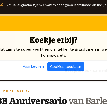
d.
T/m 10 augustus zijn we wat minder goed bereikbaar en kan je 
Koekje erbij?
dat zijn site super werkt en om lekker te grasduinen in we
honingwafels.
Voorkeuren
Cookies toestaan
Stel jouw box samen
UITBIER · BARLEY
BB Anniversario
van Barl