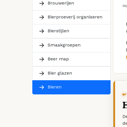
Brouwerijen
H
Bierproeverij organiseren
Bierstijlen
Smaakgroepen
Beer map
Bier glazen
Bieren
P
De
d