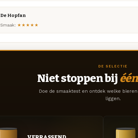
De Hopfan
Smaak:
★★★★★
DE SELECTIE
Niet stoppen bij
één
Doe de smaaktest en ontdek welke bieren 
liggen.
VERRASSEND.