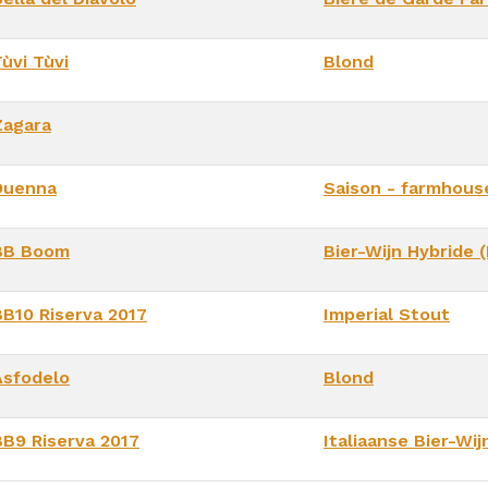
ùvi Tùvi
Blond
Zagara
Duenna
Saison - farmhous
BB Boom
Bier-Wijn Hybride (
BB10 Riserva 2017
Imperial Stout
Asfodelo
Blond
BB9 Riserva 2017
Italiaanse Bier-Wij