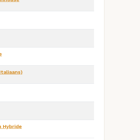
e
Italiaans)
n Hybride