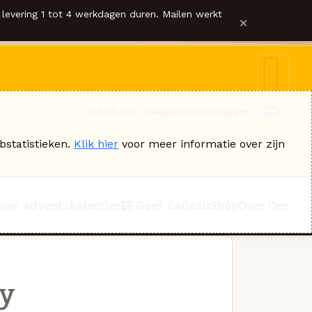
levering 1 tot 4 werkdagen duren. Mailen werkt
×
Ik heb een vraag
Contact
Inloggen
bstatistieken.
Klik hier
voor meer informatie over zijn
Bier adventskalender
Geef cadeau
Shop
Over Ons
ey