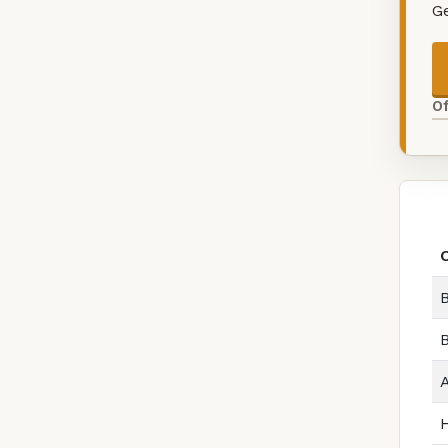
G
O
B