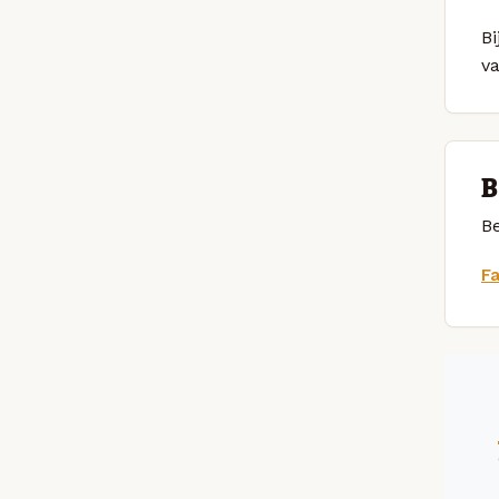
Bi
v
B
Be
F