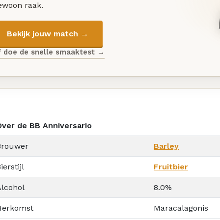
ewoon raak.
Bekijk jouw match →
f doe de snelle smaaktest →
Over de BB Anniversario
Brouwer
Barley
ierstijl
Fruitbier
Alcohol
8.0%
Herkomst
Maracalagonis