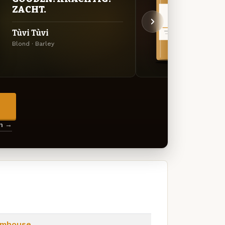
ZACHT.
UIT
Tùvi Tùvi
Zaga
Blond · Barley
Specia
→
en →
rmhouse