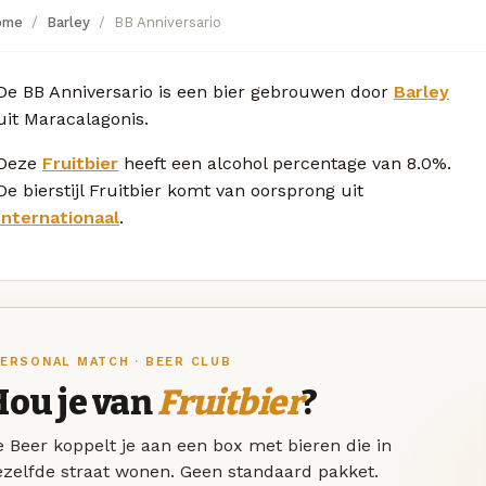
ome
Barley
BB Anniversario
De BB Anniversario is een bier gebrouwen door
Barley
uit Maracalagonis.
Deze
Fruitbier
heeft een alcohol percentage van 8.0%.
De bierstijl Fruitbier komt van oorsprong uit
Internationaal
.
ERSONAL MATCH · BEER CLUB
Hou je van
Fruitbier
?
 Beer koppelt je aan een box met bieren die in
ezelfde straat wonen. Geen standaard pakket.