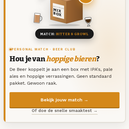
DEZE MAAND
MIX
BOX
8 BIEREN
MATCH:
BITTER & GROWL
PERSONAL MATCH · BEER CLUB
Hou je van
hoppige bieren
?
De Beer koppelt je aan een box met IPA's, pale
ales en hoppige verrassingen. Geen standaard
pakket. Gewoon raak.
Bekijk jouw match →
Of doe de snelle smaaktest →