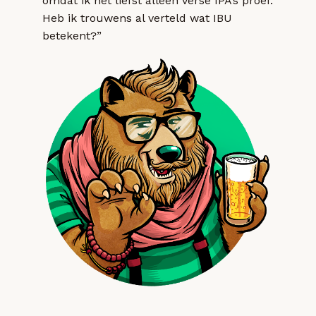
omdat ik het liefst alleen verse IPA’s proef.
Heb ik trouwens al verteld wat IBU
betekent?”