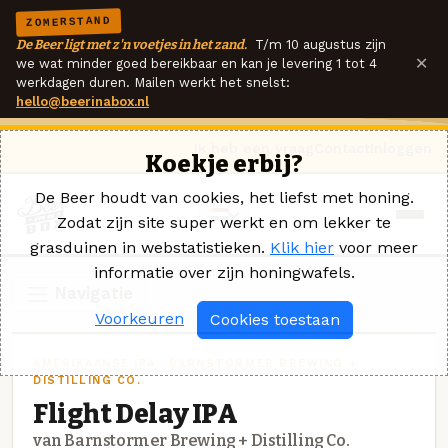
ZOMERSTAND
De Beer ligt met z'n voetjes in het zand.
T/m 10 augustus zijn
×
we wat minder goed bereikbaar en kan je levering 1 tot 4
werkdagen duren. Mailen werkt het snelst:
hello@beerinabox.nl
Ik heb een vraag
Contact
Inloggen
Koekje erbij?
De Beer houdt van cookies, het liefst met honing.
Zodat zijn site super werkt en om lekker te
grasduinen in webstatistieken.
Klik hier
voor meer
informatie over zijn honingwafels.
Navigatie
Voorkeuren
Cookies toestaan
AMERIKAANSE IPA · BARNSTORMER BREWING +
DISTILLING CO.
Flight Delay IPA
van Barnstormer Brewing + Distilling Co.