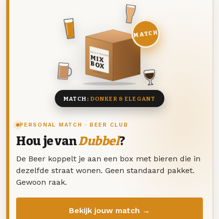
MATCH
DEZE MAAND
MIX
BOX
8 BIEREN
MATCH:
DONKER & ELEGANT
PERSONAL MATCH · BEER CLUB
Hou je van
Dubbel
?
De Beer koppelt je aan een box met bieren die in
dezelfde straat wonen. Geen standaard pakket.
Gewoon raak.
Bekijk jouw match →