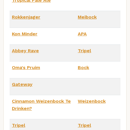
Tropical Pale Ale
Rokkenjager
Meibock
Kon Minder
APA
Abbey Rave
Tripel
Oma's Pruim
Bock
Gateway
Cinnamon Weizenbock Te
Weizenbock
Drinken?
Tripel
Tripel