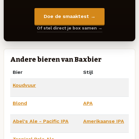
Doe de smaaktest →
Of stel direct je box samen →
Andere bieren van Baxbier
Bier
Stijl
Koudvuur
Blond
APA
Abel's Ale - Pacific IPA
Amerikaanse IPA