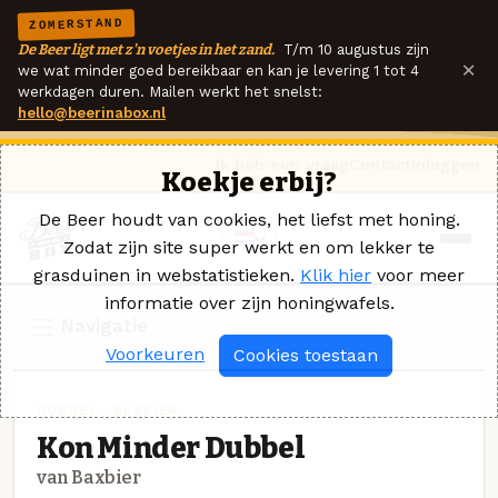
ZOMERSTAND
De Beer ligt met z'n voetjes in het zand.
T/m 10 augustus zijn
×
we wat minder goed bereikbaar en kan je levering 1 tot 4
werkdagen duren. Mailen werkt het snelst:
hello@beerinabox.nl
Ik heb een vraag
Contact
Inloggen
Koekje erbij?
De Beer houdt van cookies, het liefst met honing.
Zodat zijn site super werkt en om lekker te
grasduinen in webstatistieken.
Klik hier
voor meer
informatie over zijn honingwafels.
Navigatie
Voorkeuren
Cookies toestaan
DUBBEL · BAXBIER
Kon Minder Dubbel
van Baxbier