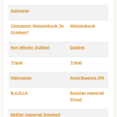
Gateway
Cinnamon Weizenbock Te
Weizenbock
Drinken?
Kon Minder Dubbel
Dubbel
Tripel
Tripel
Hiphopper
Amerikaanse IPA
B.O.R.I.S
Russian Imperial
Stout
Ketter Imperial Smoked