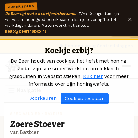
ZOMERSTAND
De Beer ligt met z'n voetjes in het zand.
T/m 10 augustus zijn
×
we wat minder goed bereikbaar en kan je levering 1 tot 4
werkdagen duren. Mailen werkt het snelst:
hello@beerinabox.nl
Ik heb een vraag
Contact
Inloggen
Koekje erbij?
De Beer houdt van cookies, het liefst met honing.
Zodat zijn site super werkt en om lekker te
grasduinen in webstatistieken.
Klik hier
voor meer
informatie over zijn honingwafels.
Navigatie
Voorkeuren
Cookies toestaan
SPECIAALBIER · BAXBIER
Zoere Stoever
van Baxbier