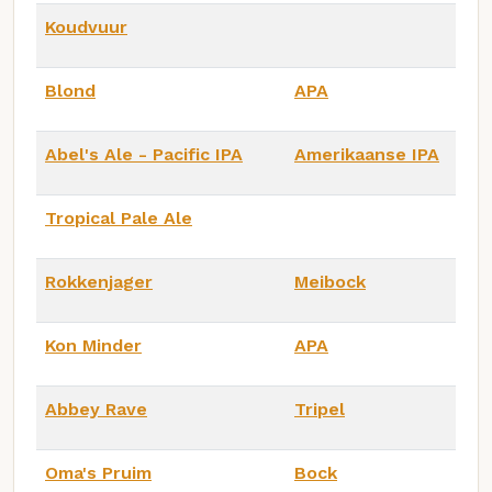
Koudvuur
Blond
APA
Abel's Ale - Pacific IPA
Amerikaanse IPA
Tropical Pale Ale
Rokkenjager
Meibock
Kon Minder
APA
Abbey Rave
Tripel
Oma's Pruim
Bock