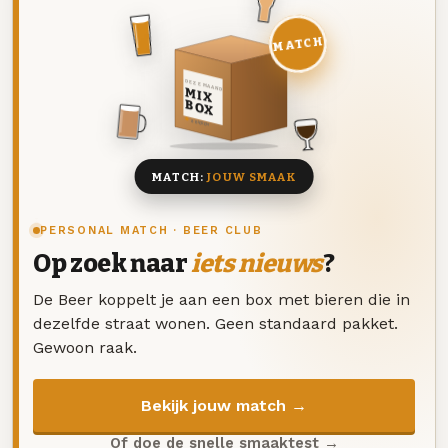
MATCH
DEZE MAAND
MIX
BOX
8 BIEREN
MATCH:
JOUW SMAAK
PERSONAL MATCH · BEER CLUB
Op zoek naar
iets nieuws
?
De Beer koppelt je aan een box met bieren die in
dezelfde straat wonen. Geen standaard pakket.
Gewoon raak.
Bekijk jouw match →
Of doe de snelle smaaktest →